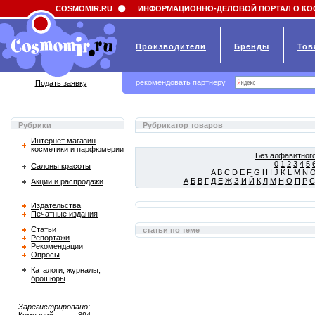
Field 'news_title' doesn't have a default value
COSMOMIR.RU
ИНФОРМАЦИОННО-ДЕЛОВОЙ ПОРТАЛ О КО
Производители
Бренды
Тов
рекомендовать партнеру
Подать заявку
Рубрики
Рубрикатор товаров
Интернет магазин
косметики и парфюмерии
Без алфавитного
0
1
2
3
4
5
Салоны красоты
A
B
C
D
E
F
G
H
I
J
K
L
M
N
А
Б
В
Г
Д
Е
Ж
З
И
Й
К
Л
М
Н
О
П
Р
С
Акции и распродажи
Издательства
Печатные издания
Статьи
статьи по теме
Репортажи
Рекомендации
Опросы
Каталоги, журналы,
брошюры
Зарегистрировано: