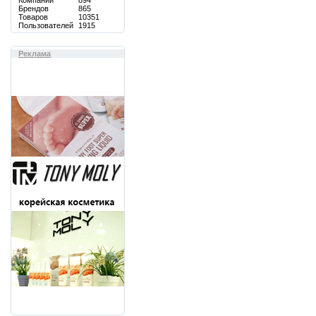
Компаний
894
Брендов
865
Товаров
10351
Пользователей
1915
Реклама