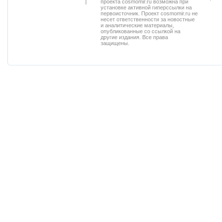
проекта cosmomir.ru возможна при
установке активной гиперссылки на
первоисточник. Проект cosmomir.ru не
несет ответственности за новостные
и аналитические материалы,
опубликованные со ссылкой на
другие издания. Все права
защищены.