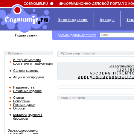
Field 'news_title' doesn't have a default value
COSMOMIR.RU
ИНФОРМАЦИОННО-ДЕЛОВОЙ ПОРТАЛ О КО
Производители
Бренды
Тов
рекомендовать партнеру
Подать заявку
Рубрики
Рубрикатор товаров
Интернет магазин
косметики и парфюмерии
Без алфавитного
0
1
2
3
4
5
Салоны красоты
A
B
C
D
E
F
G
H
I
J
K
L
M
N
А
Б
В
Г
Д
Е
Ж
З
И
Й
К
Л
М
Н
О
П
Р
С
Акции и распродажи
Издательства
Печатные издания
Статьи
статьи по теме
Репортажи
Рекомендации
Опросы
Каталоги, журналы,
брошюры
Зарегистрировано: