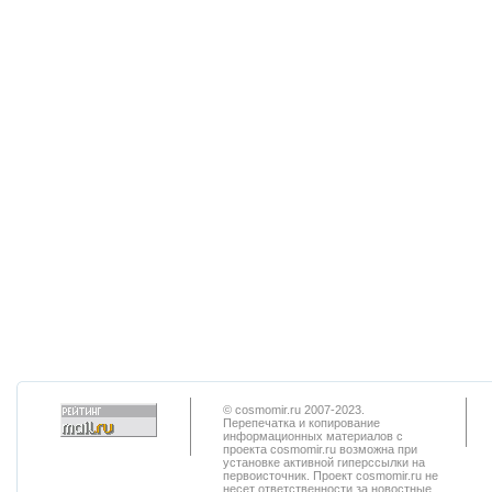
© cosmomir.ru 2007-2023.
Перепечатка и копирование
информационных материалов с
проекта cosmomir.ru возможна при
установке активной гиперссылки на
первоисточник. Проект cosmomir.ru не
несет ответственности за новостные