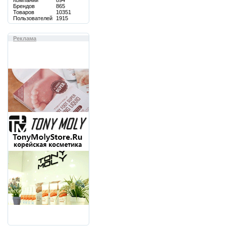
Компаний
894
Брендов
865
Товаров
10351
Пользователей
1915
Реклама