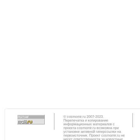
© cosmomir.ru 2007-2023.
Перепечатка и копирование
информационных материалов с
проекта cosmomir.ru возможна при
установке активной гиперссылки на
первоисточник. Проект cosmomir.ru не
несет ответственности за новостные