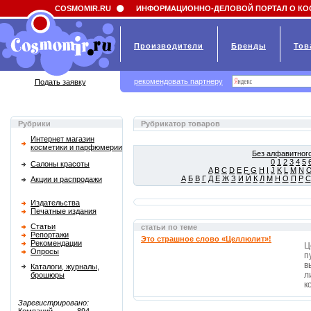
Field 'news_title' doesn't have a default value
COSMOMIR.RU
ИНФОРМАЦИОННО-ДЕЛОВОЙ ПОРТАЛ О КО
Производители
Бренды
Тов
рекомендовать партнеру
Подать заявку
Рубрики
Рубрикатор товаров
Интернет магазин
косметики и парфюмерии
Без алфавитного
0
1
2
3
4
5
Салоны красоты
A
B
C
D
E
F
G
H
I
J
K
L
M
N
А
Б
В
Г
Д
Е
Ж
З
И
Й
К
Л
М
Н
О
П
Р
С
Акции и распродажи
Издательства
Печатные издания
Статьи
статьи по теме
Репортажи
Это страшное слово «Целлюлит»!
Рекомендации
Ц
Опросы
п
в
Каталоги, журналы,
л
брошюры
к
Зарегистрировано: