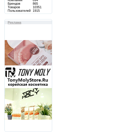
Компаний
894
Брендов
865
Товаров
10351
Пользователей
1915
Реклама