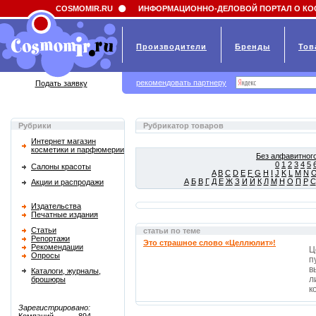
Field 'news_title' doesn't have a default value
COSMOMIR.RU
ИНФОРМАЦИОННО-ДЕЛОВОЙ ПОРТАЛ О КО
Производители
Бренды
Тов
рекомендовать партнеру
Подать заявку
Рубрики
Рубрикатор товаров
Интернет магазин
косметики и парфюмерии
Без алфавитного
0
1
2
3
4
5
Салоны красоты
A
B
C
D
E
F
G
H
I
J
K
L
M
N
А
Б
В
Г
Д
Е
Ж
З
И
Й
К
Л
М
Н
О
П
Р
С
Акции и распродажи
Издательства
Печатные издания
Статьи
статьи по теме
Репортажи
Это страшное слово «Целлюлит»!
Рекомендации
Ц
Опросы
п
в
Каталоги, журналы,
л
брошюры
к
Зарегистрировано: