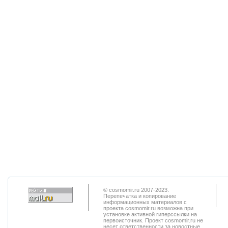
© cosmomir.ru 2007-2023.
Перепечатка и копирование
информационных материалов с
проекта cosmomir.ru возможна при
установке активной гиперссылки на
первоисточник. Проект cosmomir.ru не
несет ответственности за новостные