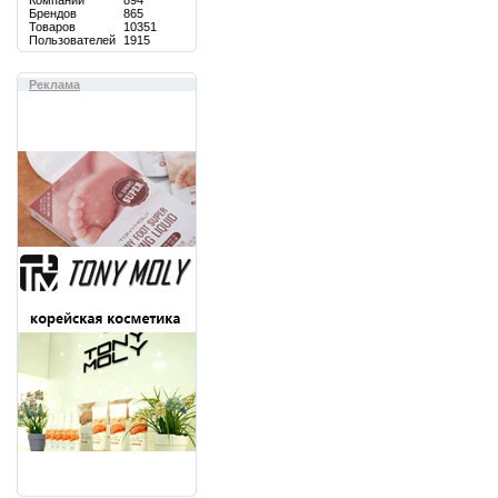
Компаний
894
Брендов
865
Товаров
10351
Пользователей
1915
Реклама