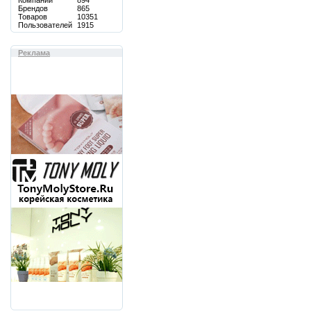
Компаний
894
Брендов
865
Товаров
10351
Пользователей
1915
Реклама