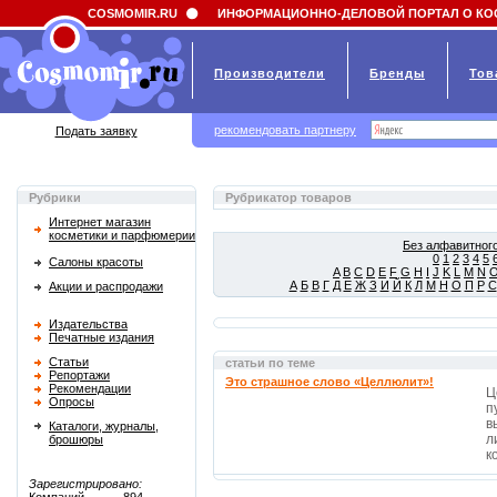
Field 'news_title' doesn't have a default value
COSMOMIR.RU
ИНФОРМАЦИОННО-ДЕЛОВОЙ ПОРТАЛ О КО
Производители
Бренды
Тов
рекомендовать партнеру
Подать заявку
Рубрики
Рубрикатор товаров
Интернет магазин
косметики и парфюмерии
Без алфавитного
0
1
2
3
4
5
Салоны красоты
A
B
C
D
E
F
G
H
I
J
K
L
M
N
А
Б
В
Г
Д
Е
Ж
З
И
Й
К
Л
М
Н
О
П
Р
С
Акции и распродажи
Издательства
Печатные издания
Статьи
статьи по теме
Репортажи
Это страшное слово «Целлюлит»!
Рекомендации
Ц
Опросы
п
в
Каталоги, журналы,
л
брошюры
к
Зарегистрировано: