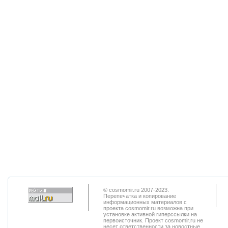
© cosmomir.ru 2007-2023.
Перепечатка и копирование
информационных материалов с
проекта cosmomir.ru возможна при
установке активной гиперссылки на
первоисточник. Проект cosmomir.ru не
несет ответственности за новостные