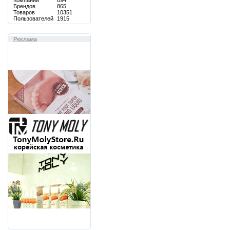
Компаний
894
Брендов
865
Товаров
10351
Пользователей
1915
Реклама