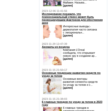
Майами. Называ...
[далее]
2023-12-06 11:41:56
Исследование показало, что
психосоциальный стресс может быть
провоцирующим фактором для обострения
акне
Интересные выводы:⁃
дермопатия часто связана
с эмоциональн...
[далее]
2023-11-29 12:47:39
Ароматы из воздуха
Компания L’Oreal
сообщила, что открывает
новую эру в создании ар...
[далее]
2023-11-15 21:50:17
Основные тенденции развития средств по
уходу за телом
Основные векторы
развития сегмента средств
по уходу за телом и с...
[далее]
2023-11-15 21:38:03
6 главных трендов по уходу за телом в 2023
году
6 главных трендов в
сегменте косметических