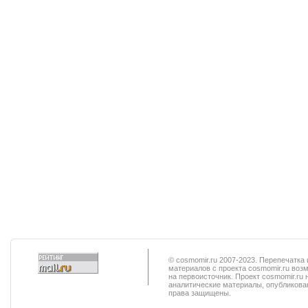
© cosmomir.ru 2007-2023. Перепечатк
материалов с проекта cosmomir.ru воз
на первоисточник. Проект cosmomir.ru 
аналитические материалы, опубликован
права защищены.