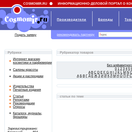
Field 'news_title' doesn't have a default value
COSMOMIR.RU
ИНФОРМАЦИОННО-ДЕЛОВОЙ ПОРТАЛ О КО
Производители
Бренды
Тов
рекомендовать партнеру
Подать заявку
Рубрики
Рубрикатор товаров
Интернет магазин
косметики и парфюмерии
Без алфавитного
0
1
2
3
4
5
Салоны красоты
A
B
C
D
E
F
G
H
I
J
K
L
M
N
А
Б
В
Г
Д
Е
Ж
З
И
Й
К
Л
М
Н
О
П
Р
С
Акции и распродажи
Издательства
Печатные издания
Статьи
статьи по теме
Репортажи
Рекомендации
Опросы
Каталоги, журналы,
брошюры
Зарегистрировано: