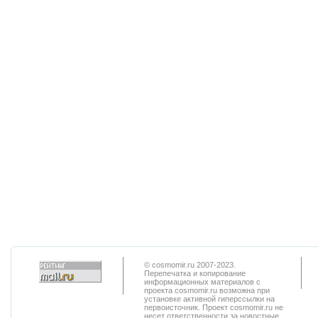
© cosmomir.ru 2007-2023.
Перепечатка и копирование
информационных материалов с
проекта cosmomir.ru возможна при
установке активной гиперссылки на
первоисточник. Проект cosmomir.ru не
несет ответственности за новостные