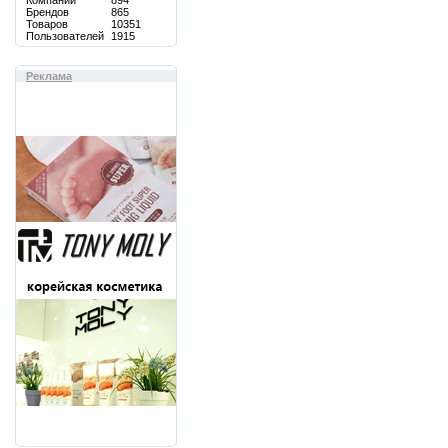
Компаний
894
Брендов
865
Товаров
10351
Пользователей
1915
Реклама