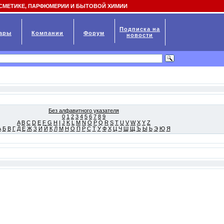
СМЕТИКЕ, ПАРФЮМЕРИИ И БЫТОВОЙ ХИМИИ
Подписка на
ары
Компании
Форум
новости
Без алфавитного указателя
0
1
2
3
4
5
6
7
8
9
A
B
C
D
E
F
G
H
I
J
K
L
M
N
O
P
Q
R
S
T
U
V
W
X
Y
Z
А
Б
В
Г
Д
Е
Ж
З
И
Й
К
Л
М
Н
О
П
Р
С
Т
У
Ф
Х
Ц
Ч
Ш
Щ
Ъ
Ы
Ь
Э
Ю
Я