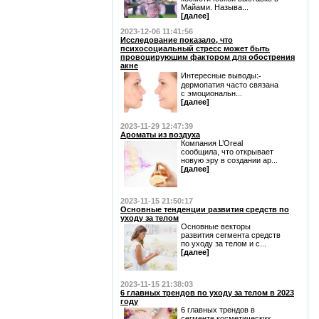
Майами. Называ...
[далее]
2023-12-06 11:41:56
Исследование показало, что
психосоциальный стресс может быть
провоцирующим фактором для обострения
акне
Интересные выводы:⁃
дермопатия часто связана
с эмоциональн...
[далее]
2023-11-29 12:47:39
Ароматы из воздуха
Компания L’Oreal
сообщила, что открывает
новую эру в создании ар...
[далее]
2023-11-15 21:50:17
Основные тенденции развития средств по
уходу за телом
Основные векторы
развития сегмента средств
по уходу за телом и с...
[далее]
2023-11-15 21:38:03
6 главных трендов по уходу за телом в 2023
году
6 главных трендов в
сегменте косметических