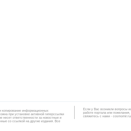
Если у Вас возникли вопросы и
а и копирование информационных
работe портала или пожелания,
можна при установке активной гиперссылки
свяжитесь с нами - cosmomir.r
не несет ответственности за новостные и
ные со ссылкой на другие издания. Все