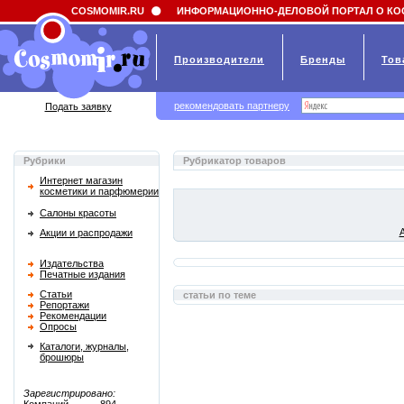
Field 'news_title' doesn't have a default value
COSMOMIR.RU
ИНФОРМАЦИОННО-ДЕЛОВОЙ ПОРТАЛ О КО
Производители
Бренды
Тов
рекомендовать партнеру
Подать заявку
Рубрики
Рубрикатор товаров
Интернет магазин
косметики и парфюмерии
Салоны красоты
Акции и распродажи
Издательства
Печатные издания
Статьи
статьи по теме
Репортажи
Рекомендации
Опросы
Каталоги, журналы,
брошюры
Зарегистрировано: