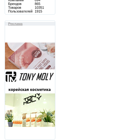
Компаний
894
Брендов
865
Товаров
10351
Пользователей
1915
Реклама