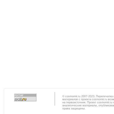
© cosmomir.ru 2007-2023. Перепечатк
материалов с проекта cosmomir.ru воз
на первоисточник. Проект cosmomir.ru 
аналитические материалы, опубликован
права защищены.