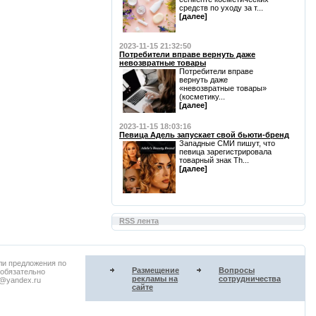
средств по уходу за т...
[далее]
2023-11-15 21:32:50
Потребители вправе вернуть даже
невозвратные товары
Потребители вправе
вернуть даже
«невозвратные товары»
(косметику...
[далее]
2023-11-15 18:03:16
Певица Адель запускает свой бьюти-бренд
Западные СМИ пишут, что
певица зарегистрировала
товарный знак Th...
[далее]
RSS лента
ли предложения по
Размещение
Вопросы
 обязательно
рекламы на
сотрудничества
u@yandex.ru
сайте