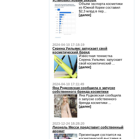
установил новый рекорд
Объем экспорта косметики
из Южной Кореи составил
$2,3 млрд в пер...
[далее]
2024-04-10 17:18:19
Серена Уильямс запускает свой
косметический бренд
Известная теннистка
Серена Уильямс запускает
свой косметический ...
[далее]
2024-04-10 17:11:49
Яна Рудковская сообщила о запуске
собственного бренда косметики
Яна Рудковская сообщила
о запуске собственного
бренда косметики ...
[далее]
2023-12-24 18:28:20
Лионель Месси представит собственный
аромат
Презентация состоится на
косметической выставке в