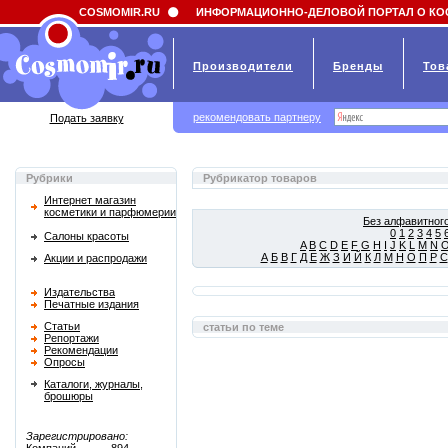
Field 'news_title' doesn't have a default value
COSMOMIR.RU
ИНФОРМАЦИОННО-ДЕЛОВОЙ ПОРТАЛ О КО
Производители
Бренды
Тов
рекомендовать партнеру
Подать заявку
Рубрики
Рубрикатор товаров
Интернет магазин
косметики и парфюмерии
Без алфавитного
0
1
2
3
4
5
Салоны красоты
A
B
C
D
E
F
G
H
I
J
K
L
M
N
А
Б
В
Г
Д
Е
Ж
З
И
Й
К
Л
М
Н
О
П
Р
С
Акции и распродажи
Издательства
Печатные издания
Статьи
статьи по теме
Репортажи
Рекомендации
Опросы
Каталоги, журналы,
брошюры
Зарегистрировано: