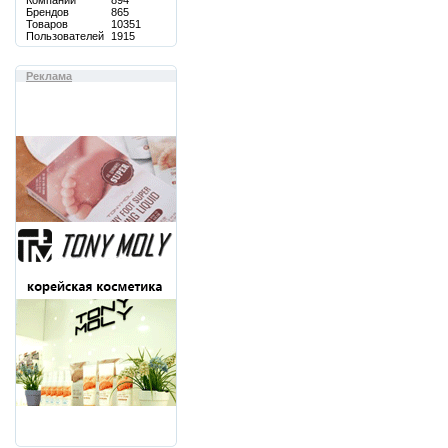
Компаний
894
Брендов
865
Товаров
10351
Пользователей
1915
Реклама