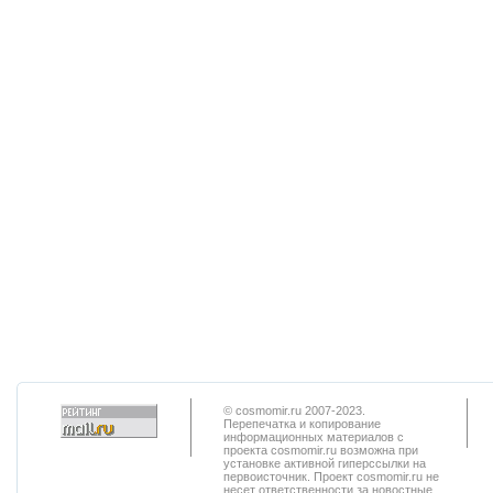
© cosmomir.ru 2007-2023.
Перепечатка и копирование
информационных материалов с
проекта cosmomir.ru возможна при
установке активной гиперссылки на
первоисточник. Проект cosmomir.ru не
несет ответственности за новостные