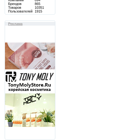
Компаний
894
Брендов
865
Товаров
10351
Пользователей
1915
Реклама