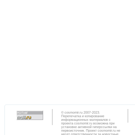
© cosmomir.ru 2007-2023.
Перепечатка и копирование
информационных материалов с
проекта cosmomir.ru возможна при
установке активной гиперссылки на
первоисточник. Проект cosmomir.ru не
несет ответственности за новостные