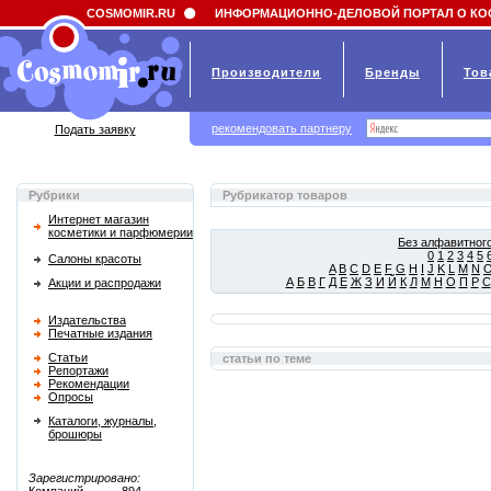
Field 'news_title' doesn't have a default value
COSMOMIR.RU
ИНФОРМАЦИОННО-ДЕЛОВОЙ ПОРТАЛ О КО
Производители
Бренды
Тов
рекомендовать партнеру
Подать заявку
Рубрики
Рубрикатор товаров
Интернет магазин
косметики и парфюмерии
Без алфавитного
0
1
2
3
4
5
Салоны красоты
A
B
C
D
E
F
G
H
I
J
K
L
M
N
А
Б
В
Г
Д
Е
Ж
З
И
Й
К
Л
М
Н
О
П
Р
С
Акции и распродажи
Издательства
Печатные издания
Статьи
статьи по теме
Репортажи
Рекомендации
Опросы
Каталоги, журналы,
брошюры
Зарегистрировано: