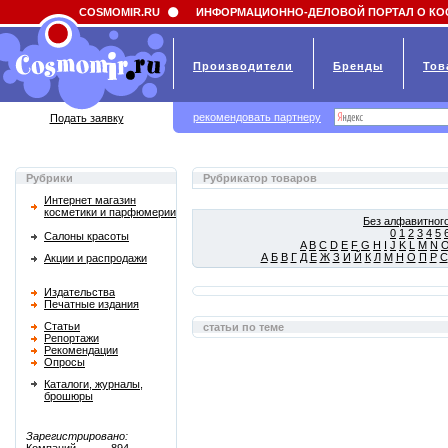
Field 'news_title' doesn't have a default value
COSMOMIR.RU
ИНФОРМАЦИОННО-ДЕЛОВОЙ ПОРТАЛ О КО
Производители
Бренды
Тов
рекомендовать партнеру
Подать заявку
Рубрики
Рубрикатор товаров
Интернет магазин
косметики и парфюмерии
Без алфавитного
0
1
2
3
4
5
Салоны красоты
A
B
C
D
E
F
G
H
I
J
K
L
M
N
А
Б
В
Г
Д
Е
Ж
З
И
Й
К
Л
М
Н
О
П
Р
С
Акции и распродажи
Издательства
Печатные издания
Статьи
статьи по теме
Репортажи
Рекомендации
Опросы
Каталоги, журналы,
брошюры
Зарегистрировано: