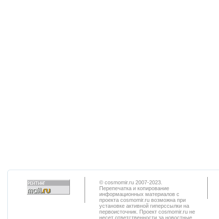
© cosmomir.ru 2007-2023.
Перепечатка и копирование
информационных материалов с
проекта cosmomir.ru возможна при
установке активной гиперссылки на
первоисточник. Проект cosmomir.ru не
несет ответственности за новостные