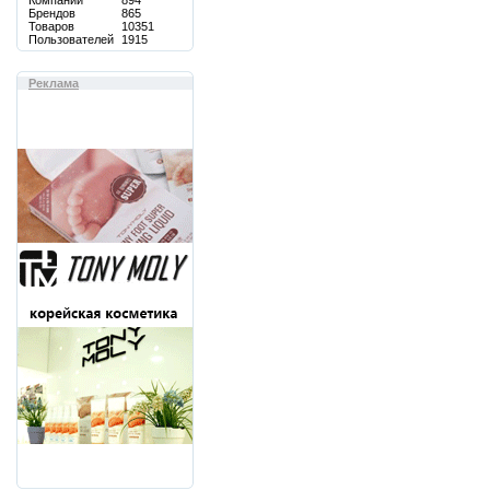
Компаний
894
Брендов
865
Товаров
10351
Пользователей
1915
Реклама