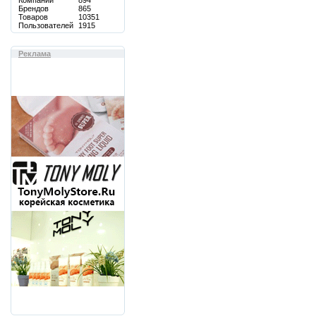
Компаний
894
Брендов
865
Товаров
10351
Пользователей
1915
Реклама