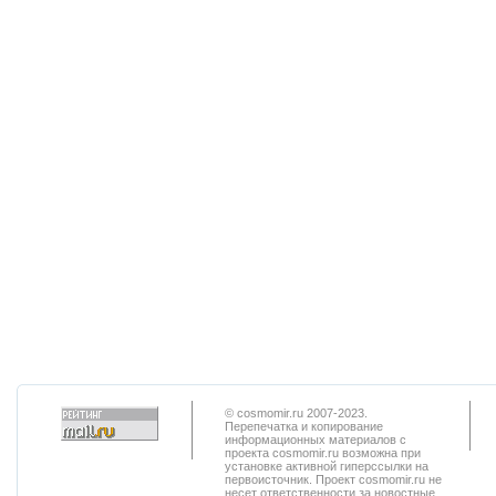
© cosmomir.ru 2007-2023.
Перепечатка и копирование
информационных материалов с
проекта cosmomir.ru возможна при
установке активной гиперссылки на
первоисточник. Проект cosmomir.ru не
несет ответственности за новостные