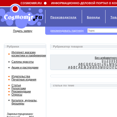
Field 'news_title' doesn't have a default value
COSMOMIR.RU
ИНФОРМАЦИОННО-ДЕЛОВОЙ ПОРТАЛ О КО
Производители
Бренды
Тов
рекомендовать партнеру
Подать заявку
Рубрики
Рубрикатор товаров
Интернет магазин
косметики и парфюмерии
Без алфавитного
0
1
2
3
4
5
Салоны красоты
A
B
C
D
E
F
G
H
I
J
K
L
M
N
А
Б
В
Г
Д
Е
Ж
З
И
Й
К
Л
М
Н
О
П
Р
С
Акции и распродажи
Издательства
Печатные издания
Статьи
статьи по теме
Репортажи
Рекомендации
Опросы
Каталоги, журналы,
брошюры
Зарегистрировано: