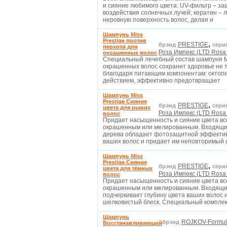
и сияние любимого цвета: UV-фильтр – з
воздействия солнечных лучей; кератин – л
неровную поверхность волос, делая и
Шампунь Miss
Prestige против
,
PRESTIGE
брэнд
сери
перхоти для
Роза Импекс (LTD Rosa
окрашенных волос
Специальный лечебный состав шампуня Mi
окрашенных волос сохранит здоровье не т
благодаря питающим компонентам: октопи
действием, эффективно предотвращает
Шампунь Miss
Prestige Сияние
,
PRESTIGE
брэнд
сери
цвета для рыжих
Роза Импекс (LTD Rosa
волос
Придает насыщенность и сияние цвета вс
окрашенным или мелированным. Входящий 
дерева обладает фотозащитной эффективн
ваших волос и придает им неповторимый
Шампунь Miss
Prestige Сияние
,
PRESTIGE
брэнд
сери
цвета для тёмных
Роза Импекс (LTD Rosa
волос
Придает насыщенность и сияние цвета вс
окрашенным или мелированным. Входящий 
подчеркивает глубину цвета ваших волос
шелковистый блеск. Специальный компле
Шампунь
ROJKOV-Formul
брэнд
Восстанавливающий