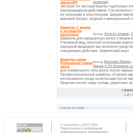
reshenie)
хмеля.(ДР)
Экстракт из листьев березы тщательно о
бактерицидным действием. Сок каланхоэ о
их сильными и эластичными. Шишки хмеля
жировой баланс, водный и минеральный 
Шампунь С медом
и экстрактом
Золото злаков,
О
брэнд
прополиса
Шампунь для окрашенных волос с медом и
Пчелиный мед, богатый полезными компон
народной медицине как лечебное средст
очищающее действие. Химический анал
Шампунь серия
,
Красная Линия
брэнд
Professional Сияние
Линия (LTD Krasnaya Li
цвета
для нормального типа волос после окраши
Профессиональный шампунь «Сияние цве
интенсивного ухода за волосами после ок
Лецитин питает кожу головы, укрепляет к
страни
1
2
>
статьи по теме
© cosmomir.ru 2007-2023.
Перепечатка и копирование
информационных материалов с