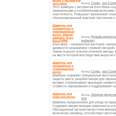
волос с экстрактом
Солис,
ооо Солис
брэнд
алоэ вера
Этот шампунь с экстрактом Алоэ Вера соз
окрашенными и ослабленными волосами. 
эластичность. Повышает жизненный тону
сбалансированный комплекс протеинов и 
Шампунь для
окрашенных и
поврежденных
волос. Южная
Лучшие рецепты
брэнд
америка. Алоэ
reshenie)
Вера(ЛРМ)
Алоэ вера – низкорослое растение, прои
древности называемое «земной звездой». 
землю поразил осколок огненной звезды. 
на месте которой впоследствии выросли 
Шампунь для
окрашенных и
тонированных
Солис,
ооо Солис
брэнд
волос
Шампунь содержит специальную восстан
защиты цвета, разработанную для окраше
активно стабилизирует красящие пигмент
стойкость окрашивания и поддерживает 
Шампунь для
Энергия фруктов
брэнд
повр,окр.волос
XXI)
Шампунь предназначен для ухода за окр
Содержит мягкие моющие компоненты и к
Обогащенный экстрактом косточек виногра
волосяную луковицу, способствует восста