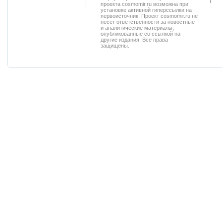
проекта cosmomir.ru возможна при
установке активной гиперссылки на
первоисточник. Проект cosmomir.ru не
несет ответственности за новостные
и аналитические материалы,
опубликованные со ссылкой на
другие издания. Все права
защищены.