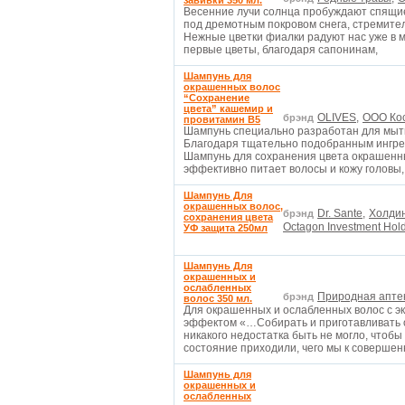
завивки 350 мл.
Весенние лучи солнца пробуждают спящие 
под дремотным покровом снега, стремител
Нежные цветки фиалки радуют нас уже в м
первые цветы, благодаря сапонинам,
Шампунь для
окрашенных волос
“Сохранение
цвета” кашемир и
OLIVES,
OOO Кос
брэнд
провитамин В5
Шампунь специально разработан для мыть
Благодаря тщательно подобранным ингре
Шампунь для сохранения цвета окрашенных
эффективно питает волосы и кожу головы,
Шампунь Для
окрашенных волос,
Dr. Sante,
Холдин
брэнд
сохранения цвета
Octagon Investment Hold
УФ защита 250мл
Шампунь Для
окрашенных и
ослабленных
Природная апте
брэнд
волос 350 мл.
Для окрашенных и ослабленных волос с э
эффектом «…Собирать и приготавливать о
никакого недостатка быть не могло, чтобы
состояние приходили, чего мы к соверше
Шампунь для
окрашенных и
ослабленных