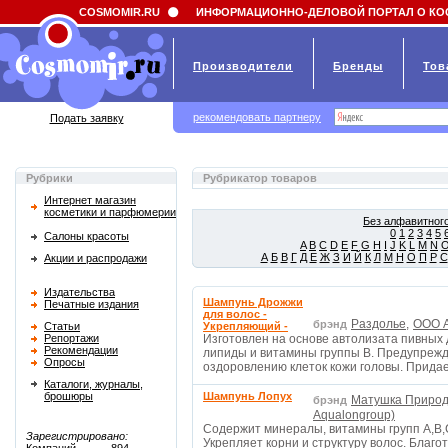
Field 'news_title' doesn't have a default value
COSMOMIR.RU
ИНФОРМАЦИОННО-ДЕЛОВОЙ ПОРТАЛ О КО
Производители
Бренды
Тов
рекомендовать партнеру
Подать заявку
Рубрики
Рубрикатор товаров
Интернет магазин
косметики и парфюмерии
Без алфавитного
0
1
2
3
4
5
Салоны красоты
A
B
C
D
E
F
G
H
I
J
K
L
M
N
А
Б
В
Г
Д
Е
Ж
З
И
Й
К
Л
М
Н
О
П
Р
С
Акции и распродажи
Издательства
Шампунь Дрожжи
Печатные издания
для волос -
Раздолье,
ООО А
брэнд
Статьи
Укрепляющий -
Репортажи
Изготовлен на основе автолизата пивных
Рекомендации
липиды и витамины группы В. Предупрежд
Опросы
оздоровлению клеток кожи головы. Придае
Каталоги, журналы,
брошюры
Шампунь Лопух
Матушка Природ
брэнд
Aqualongroup)
Содержит минералы, витамины групп А,В,С
Зарегистрировано:
Укрепляет корни и структуру волос. Благо