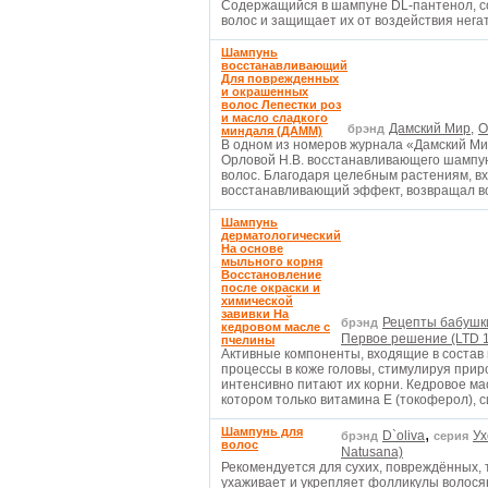
Содержащийся в шампуне DL-пантенол, с
волос и защищает их от воздействия нег
Шампунь
восстанавливающий
Для поврежденных
и окрашенных
волос Лепестки роз
и масло сладкого
Дамский Мир,
О
брэнд
миндаля (ДАММ)
В одном из номеров журнала «Дамский Ми
Орловой Н.В. восстанавливающего шампу
волос. Благодаря целебным растениям, в
восстанавливающий эффект, возвращал 
Шампунь
дерматологический
На основе
мыльного корня
Восстановление
после окраски и
химической
завивки На
Рецепты бабушк
брэнд
кедровом масле с
Первое решение (LTD 1
пчелины
Активные компоненты, входящие в соста
процессы в коже головы, стимулируя при
интенсивно питают их корни. Кедровое ма
котором только витамина Е (токоферол), 
Шампунь для
,
D`oliva
Ух
брэнд
серия
волос
Natusana)
Рекомендуется для сухих, повреждённых, 
ухаживает и укрепляет фолликулы волося