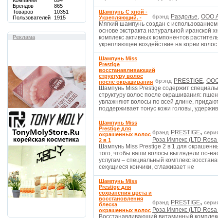
Компаний
894
Брендов
865
Товаров
10351
Шампунь С хной -
Раздолье,
ООО А
брэнд
Пользователей
1915
Укрепляющий. -
Мягкий шампунь создан с использованием
основе экстракта натуральной иранской х
Реклама
комплекс активных компонентов растите
укрепляющее воздействие на корни волос
Шампунь Miss
Prestige
восстанавливающий
структуру волос
PRESTIGE,
ООО
брэнд
после окрашивания
Шампунь Miss Prestige содержит специал
структуру волос после окрашивания: пше
увлажняют волосы по всей длине, придают
поддерживает тонус кожи головы, удерж
Шампунь Miss
Prestige для
,
PRESTIGE
брэнд
сери
окрашенных волос
Роза Импекс (LTD Rosa
2 в 1
Шампунь Miss Prestige 2 в 1 для окрашен
того, чтобы ваши волосы выглядели по-н
услугам – специальный комплекс восстана
секущиеся кончики, сглаживает не
Шампунь Miss
Prestige для
сохранения цвета и
восстановления
,
PRESTIGE
брэнд
сери
блеска
Роза Импекс (LTD Rosa
окрашенных волос
Восстанавливающий витаминный комплекс 