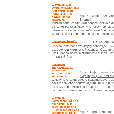
Шампунь для
сухих, окрашенных
или химически
обработанных
Эманси,
ЗАО Лаб
брэнд
волос. Новая
Emansi)
формула
Мягкая пена, созданная поверхностно-ак
очищает волосы. Укрепляет структурные 
делая волосы мягкими, гибкими и блестящ
масла семян Limnanthes alba c силиконом
Шампунь Жожоба
ROJKOV-Formula 
брэнд
Восстанавливает структуру повреждённых
окраске или химической завивке. Сохраня
цвет. Масло жожоба смягчает и выравнив
головы. 310 мл.
Шампунь
кондиционер с
травяным
,
Амфи
Шам
брэнд
серия
экстрактом и
Амфипром (JSC Amfipr
кератином.
Шампунь кондиционер с травяным экстрак
растительного происхождения, нежно и б
до самых кончиков. Сохраняет естественн
пышными и шелковистыми. Новая формул
Шампунь
Растительный Для
окрашенных и
секущихся волос
Листья березы, сок
Домашние рецеп
брэнд
каланахоэ, шишки