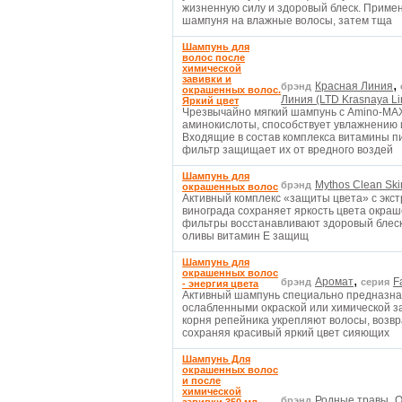
жизненную силу и здоровый блеск. Примен
шампуня на влажные волосы, затем тща
Шампунь для
волос после
химической
завивки и
,
Красная Линия
брэнд
окрашенных волос.
Линия (LTD Krasnaya Li
Яркий цвет
Чрезвычайно мягкий шампунь с Amino-MA
аминокислоты, способствует увлажнению 
Входящие в состав комплекса витамины пи
фильтр защищает их от вредного воздей
Шампунь для
Mythos Clean Ski
брэнд
окрашенных волос
Активный комплекс «защиты цвета» с экст
винограда сохраняет яркость цвета окраш
фильтры восстанавливают здоровый блеск 
оливы витамин Е защищ
Шампунь для
окрашенных волос
,
Аромат
F
брэнд
серия
- энергия цвета
Активный шампунь специально предназнач
ослабленными окраской или химической за
корня репейника укрепляют волосы, возв
сохраняя красивый яркий цвет сияющих
Шампунь Для
окрашенных волос
и после
химической
Родные травы,
О
брэнд