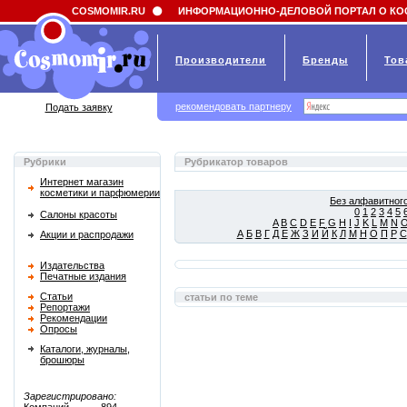
Field 'news_title' doesn't have a default value
COSMOMIR.RU
ИНФОРМАЦИОННО-ДЕЛОВОЙ ПОРТАЛ О КО
Производители
Бренды
Тов
рекомендовать партнеру
Подать заявку
Рубрики
Рубрикатор товаров
Интернет магазин
косметики и парфюмерии
Без алфавитного
0
1
2
3
4
5
Салоны красоты
A
B
C
D
E
F
G
H
I
J
K
L
M
N
А
Б
В
Г
Д
Е
Ж
З
И
Й
К
Л
М
Н
О
П
Р
С
Акции и распродажи
Издательства
Печатные издания
Статьи
статьи по теме
Репортажи
Рекомендации
Опросы
Каталоги, журналы,
брошюры
Зарегистрировано: