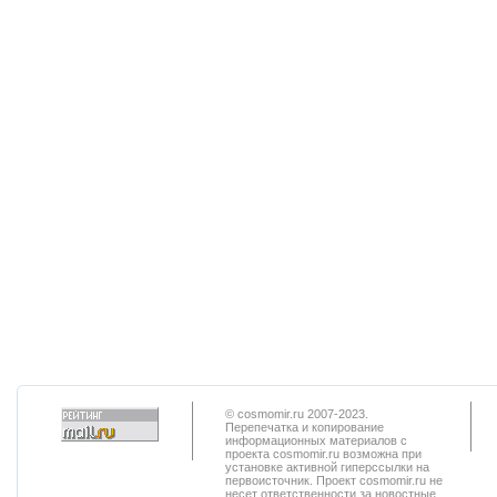
© cosmomir.ru 2007-2023.
Перепечатка и копирование
информационных материалов с
проекта cosmomir.ru возможна при
установке активной гиперссылки на
первоисточник. Проект cosmomir.ru не
несет ответственности за новостные