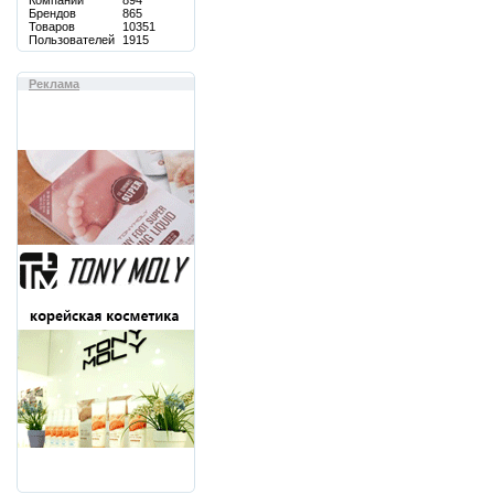
Компаний
894
Брендов
865
Товаров
10351
Пользователей
1915
Реклама