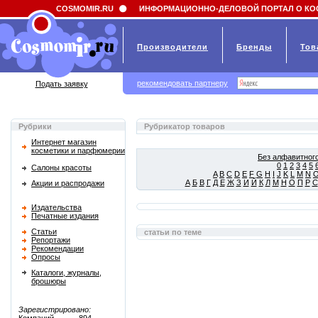
Field 'news_title' doesn't have a default value
COSMOMIR.RU
ИНФОРМАЦИОННО-ДЕЛОВОЙ ПОРТАЛ О КО
Производители
Бренды
Тов
рекомендовать партнеру
Подать заявку
Рубрики
Рубрикатор товаров
Интернет магазин
косметики и парфюмерии
Без алфавитного
0
1
2
3
4
5
Салоны красоты
A
B
C
D
E
F
G
H
I
J
K
L
M
N
А
Б
В
Г
Д
Е
Ж
З
И
Й
К
Л
М
Н
О
П
Р
С
Акции и распродажи
Издательства
Печатные издания
Статьи
статьи по теме
Репортажи
Рекомендации
Опросы
Каталоги, журналы,
брошюры
Зарегистрировано: