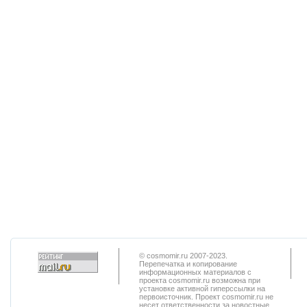
© cosmomir.ru 2007-2023.
Перепечатка и копирование
информационных материалов с
проекта cosmomir.ru возможна при
установке активной гиперссылки на
первоисточник. Проект cosmomir.ru не
несет ответственности за новостные