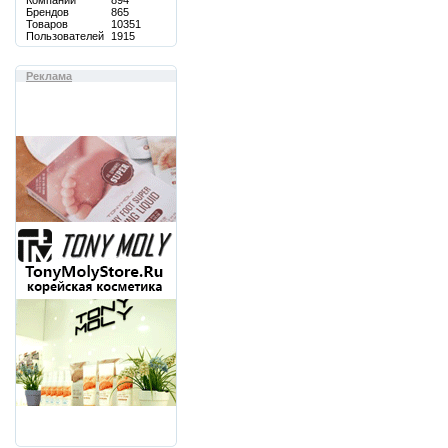
Компаний
894
Брендов
865
Товаров
10351
Пользователей
1915
Реклама