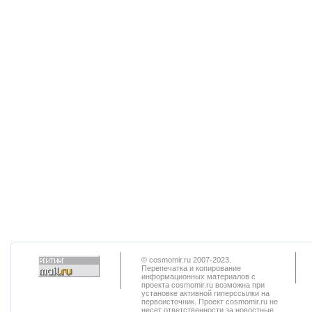
© cosmomir.ru 2007-2023.
Перепечатка и копирование
информационных материалов с
проекта cosmomir.ru возможна при
установке активной гиперссылки на
первоисточник. Проект cosmomir.ru не
несет ответственности за новостные