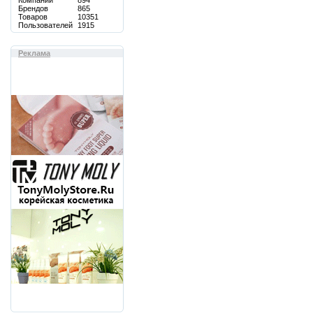
Компаний
894
Брендов
865
Товаров
10351
Пользователей
1915
Реклама