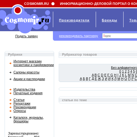
Field 'news_title' doesn't have a default value
COSMOMIR.RU
ИНФОРМАЦИОННО-ДЕЛОВОЙ ПОРТАЛ О КО
Производители
Бренды
Тов
рекомендовать партнеру
Подать заявку
Рубрики
Рубрикатор товаров
Интернет магазин
косметики и парфюмерии
Без алфавитного
0
1
2
3
4
5
Салоны красоты
A
B
C
D
E
F
G
H
I
J
K
L
M
N
А
Б
В
Г
Д
Е
Ж
З
И
Й
К
Л
М
Н
О
П
Р
С
Акции и распродажи
Издательства
Печатные издания
Статьи
статьи по теме
Репортажи
Рекомендации
Опросы
Каталоги, журналы,
брошюры
Зарегистрировано: