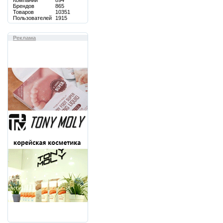
Компаний
894
Брендов
865
Товаров
10351
Пользователей
1915
Реклама