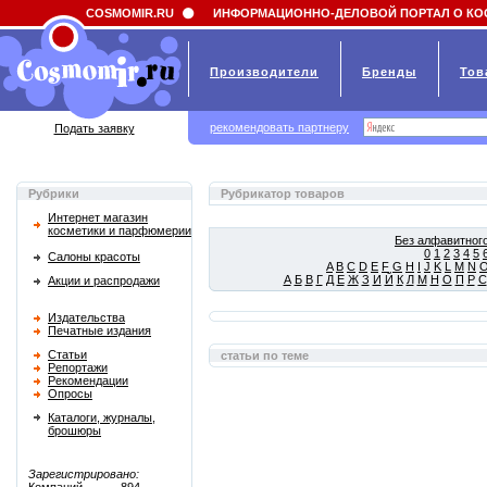
Field 'news_title' doesn't have a default value
COSMOMIR.RU
ИНФОРМАЦИОННО-ДЕЛОВОЙ ПОРТАЛ О КО
Производители
Бренды
Тов
рекомендовать партнеру
Подать заявку
Рубрики
Рубрикатор товаров
Интернет магазин
косметики и парфюмерии
Без алфавитного
0
1
2
3
4
5
Салоны красоты
A
B
C
D
E
F
G
H
I
J
K
L
M
N
А
Б
В
Г
Д
Е
Ж
З
И
Й
К
Л
М
Н
О
П
Р
С
Акции и распродажи
Издательства
Печатные издания
Статьи
статьи по теме
Репортажи
Рекомендации
Опросы
Каталоги, журналы,
брошюры
Зарегистрировано: