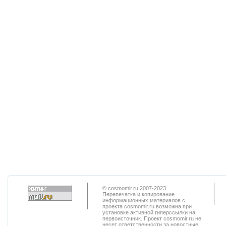
© cosmomir.ru 2007-2023.
Перепечатка и копирование
информационных материалов с
проекта cosmomir.ru возможна при
установке активной гиперссылки на
первоисточник. Проект cosmomir.ru не
несет ответственности за новостные