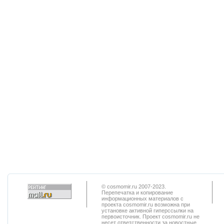
© cosmomir.ru 2007-2023.
Перепечатка и копирование
информационных материалов с
проекта cosmomir.ru возможна при
установке активной гиперссылки на
первоисточник. Проект cosmomir.ru не
несет ответственности за новостные