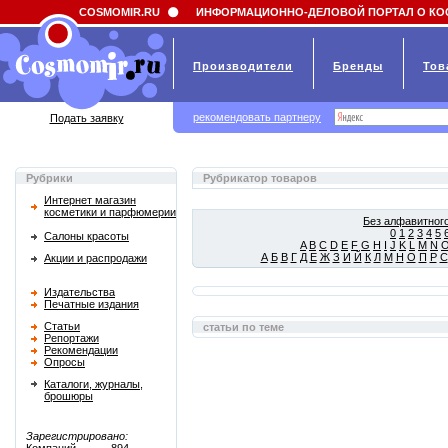
Field 'news_title' doesn't have a default value
COSMOMIR.RU
ИНФОРМАЦИОННО-ДЕЛОВОЙ ПОРТАЛ О КО
Производители
Бренды
Тов
рекомендовать партнеру
Подать заявку
Рубрики
Рубрикатор товаров
Интернет магазин
косметики и парфюмерии
Без алфавитного
0
1
2
3
4
5
Салоны красоты
A
B
C
D
E
F
G
H
I
J
K
L
M
N
А
Б
В
Г
Д
Е
Ж
З
И
Й
К
Л
М
Н
О
П
Р
С
Акции и распродажи
Издательства
Печатные издания
Статьи
статьи по теме
Репортажи
Рекомендации
Опросы
Каталоги, журналы,
брошюры
Зарегистрировано: