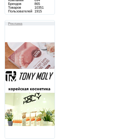
Компаний
894
Брендов
865
Товаров
10351
Пользователей
1915
Реклама