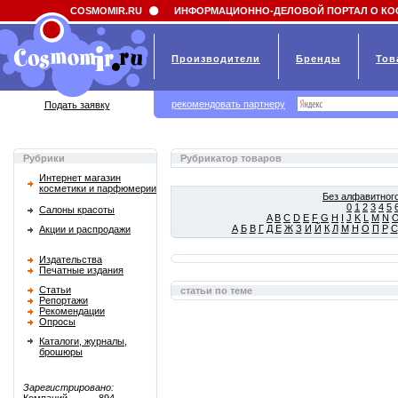
Field 'news_title' doesn't have a default value
COSMOMIR.RU
ИНФОРМАЦИОННО-ДЕЛОВОЙ ПОРТАЛ О КО
Производители
Бренды
Тов
рекомендовать партнеру
Подать заявку
Рубрики
Рубрикатор товаров
Интернет магазин
косметики и парфюмерии
Без алфавитного
0
1
2
3
4
5
Салоны красоты
A
B
C
D
E
F
G
H
I
J
K
L
M
N
А
Б
В
Г
Д
Е
Ж
З
И
Й
К
Л
М
Н
О
П
Р
С
Акции и распродажи
Издательства
Печатные издания
Статьи
статьи по теме
Репортажи
Рекомендации
Опросы
Каталоги, журналы,
брошюры
Зарегистрировано: