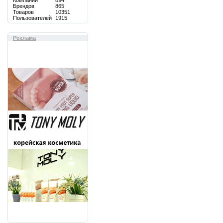
Компаний
894
Брендов
865
Товаров
10351
Пользователей
1915
Реклама