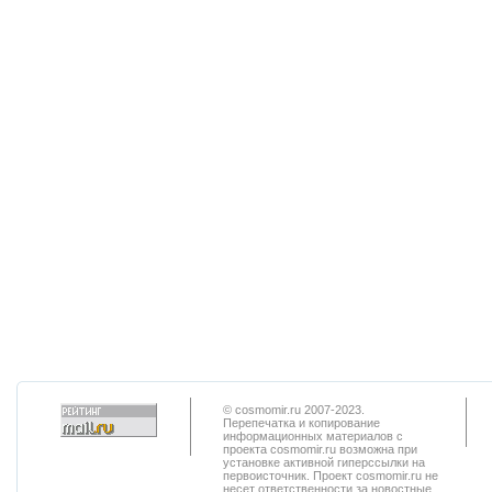
© cosmomir.ru 2007-2023.
Перепечатка и копирование
информационных материалов с
проекта cosmomir.ru возможна при
установке активной гиперссылки на
первоисточник. Проект cosmomir.ru не
несет ответственности за новостные