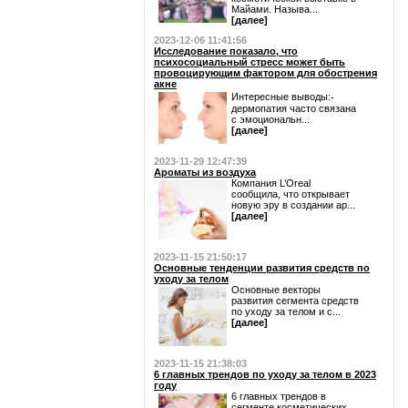
Майами. Называ...
[далее]
2023-12-06 11:41:56
Исследование показало, что
психосоциальный стресс может быть
провоцирующим фактором для обострения
акне
Интересные выводы:⁃
дермопатия часто связана
с эмоциональн...
[далее]
2023-11-29 12:47:39
Ароматы из воздуха
Компания L’Oreal
сообщила, что открывает
новую эру в создании ар...
[далее]
2023-11-15 21:50:17
Основные тенденции развития средств по
уходу за телом
Основные векторы
развития сегмента средств
по уходу за телом и с...
[далее]
2023-11-15 21:38:03
6 главных трендов по уходу за телом в 2023
году
6 главных трендов в
сегменте косметических