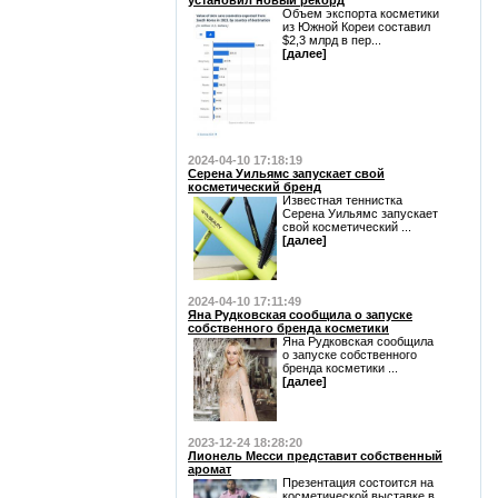
установил новый рекорд
Объем экспорта косметики
из Южной Кореи составил
$2,3 млрд в пер...
[далее]
2024-04-10 17:18:19
Серена Уильямс запускает свой
косметический бренд
Известная теннистка
Серена Уильямс запускает
свой косметический ...
[далее]
2024-04-10 17:11:49
Яна Рудковская сообщила о запуске
собственного бренда косметики
Яна Рудковская сообщила
о запуске собственного
бренда косметики ...
[далее]
2023-12-24 18:28:20
Лионель Месси представит собственный
аромат
Презентация состоится на
косметической выставке в