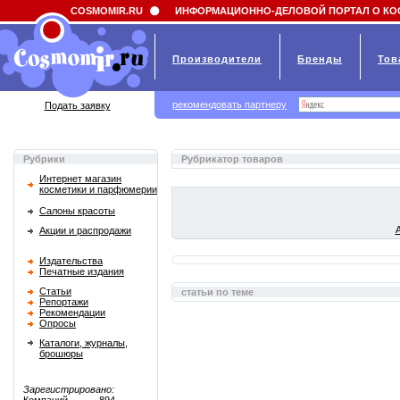
Field 'news_title' doesn't have a default value
COSMOMIR.RU
ИНФОРМАЦИОННО-ДЕЛОВОЙ ПОРТАЛ О КО
Производители
Бренды
Тов
рекомендовать партнеру
Подать заявку
Рубрики
Рубрикатор товаров
Интернет магазин
косметики и парфюмерии
Салоны красоты
Акции и распродажи
Издательства
Печатные издания
Статьи
статьи по теме
Репортажи
Рекомендации
Опросы
Каталоги, журналы,
брошюры
Зарегистрировано: