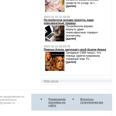
средств по уходу за т...
[далее]
2023-11-15 21:32:50
Потребители вправе вернуть даже
невозвратные товары
Потребители вправе
вернуть даже
«невозвратные товары»
(косметику...
[далее]
2023-11-15 18:03:16
Певица Адель запускает свой бьюти-бренд
Западные СМИ пишут, что
певица зарегистрировала
товарный знак Th...
[далее]
RSS лента
ли предложения по
Размещение
Вопросы
 обязательно
рекламы на
сотрудничества
u@yandex.ru
сайте