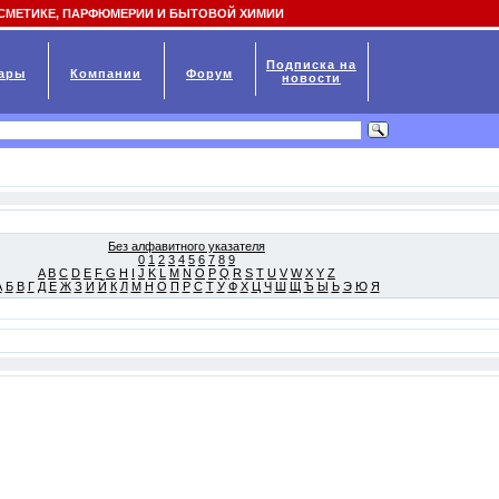
СМЕТИКЕ, ПАРФЮМЕРИИ И БЫТОВОЙ ХИМИИ
Подписка на
ары
Компании
Форум
новости
Без алфавитного указателя
0
1
2
3
4
5
6
7
8
9
A
B
C
D
E
F
G
H
I
J
K
L
M
N
O
P
Q
R
S
T
U
V
W
X
Y
Z
А
Б
В
Г
Д
Е
Ж
З
И
Й
К
Л
М
Н
О
П
Р
С
Т
У
Ф
Х
Ц
Ч
Ш
Щ
Ъ
Ы
Ь
Э
Ю
Я