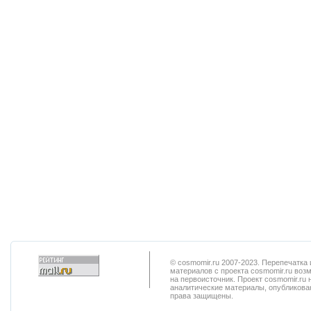
© cosmomir.ru 2007-2023. Перепечатк
материалов с проекта cosmomir.ru воз
на первоисточник. Проект cosmomir.ru 
аналитические материалы, опубликован
права защищены.