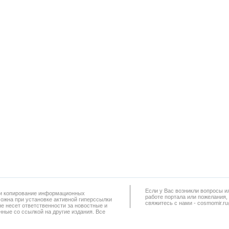
Если у Вас возникли вопросы и
а и копирование информационных
работe портала или пожелания,
можна при установке активной гиперссылки
свяжитесь с нами - cosmomir.r
не несет ответственности за новостные и
ные со ссылкой на другие издания. Все