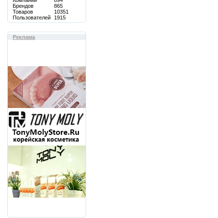
Компаний
894
Брендов
865
Товаров
10351
Пользователей
1915
Реклама