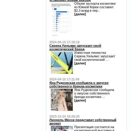
установил новый рекорд
Объем экспорта косметики
из Южной Кореи составил
$2,3 млрд в пер...
[далее]
2024-04-10 17:18:19
Серена Уильямс запускает свой
косметический бренд
Известная теннистка
Серена Уильямс запускает
свой косметический ...
[далее]
2024-04-10 17:11:49
Яна Рудковская сообщила о запуске
собственного бренда косметики
Яна Рудковская сообщила
о запуске собственного
бренда косметики ...
[далее]
2023-12-24 18:28:20
Лионель Месси представит собственный
аромат
Презентация состоится на
косметической выставке в