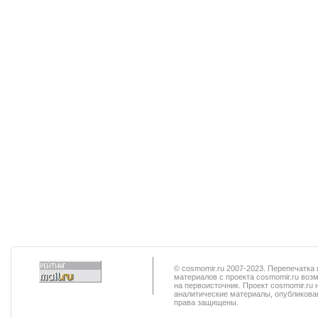
© cosmomir.ru 2007-2023. Перепечатк
материалов с проекта cosmomir.ru воз
на первоисточник. Проект cosmomir.ru 
аналитические материалы, опубликован
права защищены.