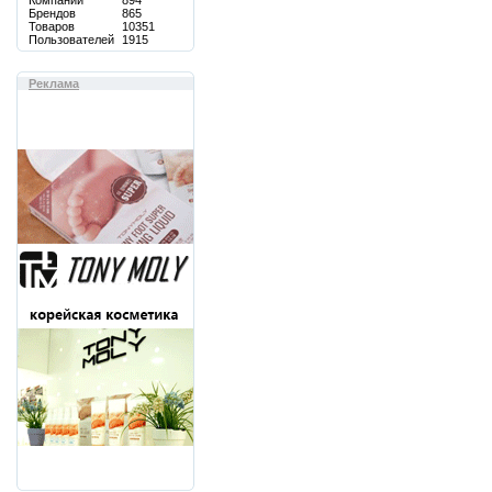
Компаний
894
Брендов
865
Товаров
10351
Пользователей
1915
Реклама