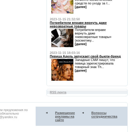
средств по уходу за т...
[далее]
2023-11-15 21:32:50
Потребители вправе вернуть даже
невозвратные товары
Потребители вправе
вернуть даже
«невозвратные товары»
(косметику...
[далее]
2023-11-15 18:03:16
Певица Адель запускает свой бьюти-бренд
Западные СМИ пишут, что
певица зарегистрировала
товарный знак Th...
[далее]
RSS лента
ли предложения по
Размещение
Вопросы
 обязательно
рекламы на
сотрудничества
u@yandex.ru
сайте