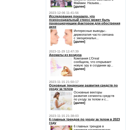
Майами. Называ...
[далее]
2023-12-06 11:41:56
Исследование показало, что
психосоциальный стресс может быть
провоцирующим фактором для обострения
акне
Интересные выводы:⁃
дермопатия часто связана
с эмоциональн...
[далее]
2023-11-29 12:47:39
Ароматы из воздуха
Компания L’Oreal
сообщила, что открывает
новую эру в создании ар...
[далее]
2023-11-15 21:50:17
Основные тенденции развития средств по
уходу за телом
Основные векторы
развития сегмента средств
по уходу за телом и с...
[далее]
2023-11-15 21:38:03
6 главных трендов по уходу за телом в 2023
году
6 главных трендов в
сегменте косметических