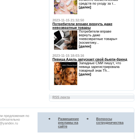
средств по уходу за т...
[далее]
2023-11-15 21:32:50
Потребители вправе вернуть даже
невозвратные товары
Потребители вправе
вернуть даже
«невозвратные товары»
(косметику...
[далее]
2023-11-15 18:03:16
Певица Адель запускает свой бьюти-бренд
Западные СМИ пишут, что
певица зарегистрировала
товарный знак Th...
[далее]
RSS лента
ли предложения по
Размещение
Вопросы
 обязательно
рекламы на
сотрудничества
u@yandex.ru
сайте