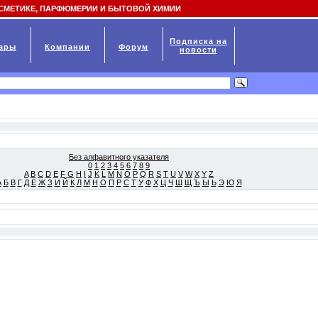
СМЕТИКЕ, ПАРФЮМЕРИИ И БЫТОВОЙ ХИМИИ
Подписка на
ары
Компании
Форум
новости
Без алфавитного указателя
0
1
2
3
4
5
6
7
8
9
A
B
C
D
E
F
G
H
I
J
K
L
M
N
O
P
Q
R
S
T
U
V
W
X
Y
Z
А
Б
В
Г
Д
Е
Ж
З
И
Й
К
Л
М
Н
О
П
Р
С
Т
У
Ф
Х
Ц
Ч
Ш
Щ
Ъ
Ы
Ь
Э
Ю
Я