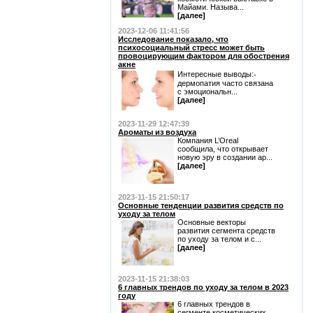
Майами. Называ...
[далее]
2023-12-06 11:41:56
Исследование показало, что
психосоциальный стресс может быть
провоцирующим фактором для обострения
акне
Интересные выводы:⁃
дермопатия часто связана
с эмоциональн...
[далее]
2023-11-29 12:47:39
Ароматы из воздуха
Компания L’Oreal
сообщила, что открывает
новую эру в создании ар...
[далее]
2023-11-15 21:50:17
Основные тенденции развития средств по
уходу за телом
Основные векторы
развития сегмента средств
по уходу за телом и с...
[далее]
2023-11-15 21:38:03
6 главных трендов по уходу за телом в 2023
году
6 главных трендов в
сегменте косметических