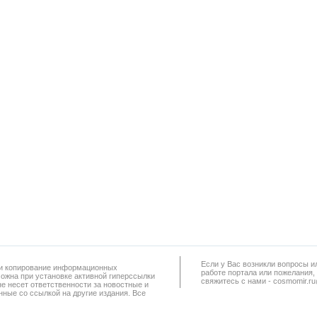
Если у Вас возникли вопросы и
а и копирование информационных
работe портала или пожелания,
можна при установке активной гиперссылки
свяжитесь с нами - cosmomir.r
не несет ответственности за новостные и
ные со ссылкой на другие издания. Все