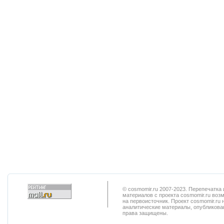
© cosmomir.ru 2007-2023. Перепечатк
материалов с проекта cosmomir.ru воз
на первоисточник. Проект cosmomir.ru 
аналитические материалы, опубликован
права защищены.