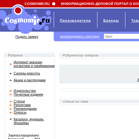
Field 'news_title' doesn't have a default value
COSMOMIR.RU
ИНФОРМАЦИОННО-ДЕЛОВОЙ ПОРТАЛ О КО
Производители
Бренды
Тов
рекомендовать партнеру
Подать заявку
Рубрики
Рубрикатор товаров
Интернет магазин
косметики и парфюмерии
Салоны красоты
Акции и распродажи
Издательства
Печатные издания
Статьи
статьи по теме
Репортажи
Рекомендации
Опросы
Каталоги, журналы,
брошюры
Зарегистрировано: