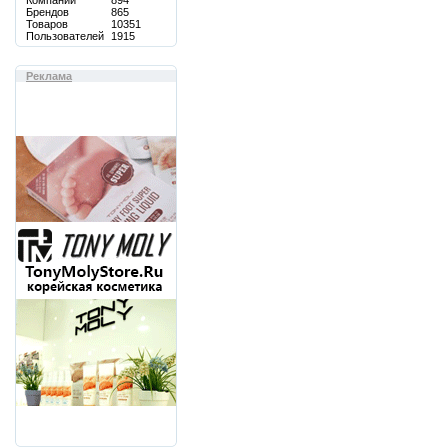
Компаний
894
Брендов
865
Товаров
10351
Пользователей
1915
Реклама