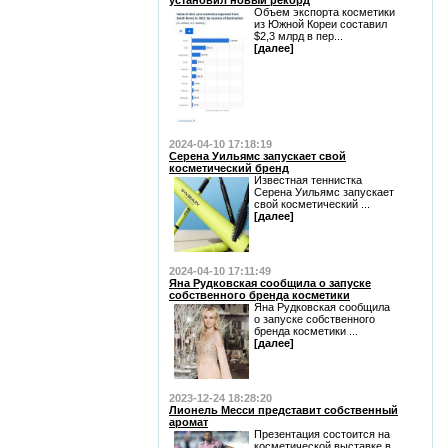
установил новый рекорд
Объем экспорта косметики
из Южной Кореи составил
$2,3 млрд в пер...
[далее]
2024-04-10 17:18:19
Серена Уильямс запускает свой
косметический бренд
Известная теннистка
Серена Уильямс запускает
свой косметический ...
[далее]
2024-04-10 17:11:49
Яна Рудковская сообщила о запуске
собственного бренда косметики
Яна Рудковская сообщила
о запуске собственного
бренда косметики ...
[далее]
2023-12-24 18:28:20
Лионель Месси представит собственный
аромат
Презентация состоится на
косметической выставке в