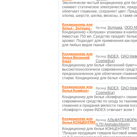
Экологически чистый кондиционер для бе
снимает статическое электричество, прид
облегчает глажение, сохраняет цвет. Пред
хлопка, шерсти, шелка, вискозы, а также о
Кондиционер для
Золушка,
ООО А
брэнд
белья - Золушка -
Кондиционер «Золушка» упакован в наиб
ёмкостью 750 мл. Средство придаёт бель
аромат. Подходит для применения как при
для любых видов тканей.
Кондиционер для
INDEX,
ОАО Невс
брэнд
белья Весенний
Cosmetica)
букет
Кондиционер для белья «Весенний букет»
высокотехнологичное современное средств
предназначенное для облегчения глажени
стирки. Кондиционер для белья «Весенни
Кондиционер для
INDEX,
ОАО Невс
брэнд
белья Комфорт
Cosmetica)
Кондиционер для белья «Комфорт» серии
современное средство по уходу за тканям
глажения и придания мягкости тканям пос
«Комфорт» серии INDEX отвечает всем т
Кондиционер для
АЛЬФАТЕХФОР
брэнд
белья КОНЦЕНТРАТ
(LTD Alphatechform)
Кондиционер для белья КОНЦЕНТРАТ "HEL
"Лучшая продукция товаров бытовой химии