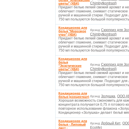
белья "Альпийские
Chimbytkontrast)
цветы" (ХБК)
Придает белью легкий свежий аромат и н
облегчает глажение, снимает статическое
ручной и машинной стирки. Подходит для
750 мл пользуются большой популярнос
Кондиционер для
Сюрприз для Зо
брэнд
белья "Морозное
Chimbytkontrast)
утро" (ХБК)
Придает белью легкий свежий аромат и н
облегчает глажение, снимает статическое
ручной и машинной стирки. Подходит для
750 мл пользуются большой популярнос
Кондиционер для
белья
Сюрприз для Зо
брэнд
"Экзотические
Chimbytkontrast)
цветы" (ХБК)
Придает белью легкий свежий аромат и н
облегчает глажение, снимает статическое
ручной и машинной стирки. Подходит для
750 мл пользуются большой популярност
Кондиционер для
Золушка,
ООО А
брэнд
белья (концентрат)
Хорошая возможность сэкономить для кажд
концентрата получается 0,75 л готового 
повторное использование флакона «Золуш
Кондиционер «Золушка» делает бельё мя
Кондиционер для
Добрый Кит,
OOO
брэнд
белья - Липовый
Ecolife)
лист -