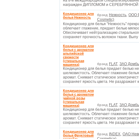
на 8-й международной специализирован
награжден ДИПЛОМОМ и СЕРЕБРЯННО
Кондиционер для
Нежность,
ООО Р
брэнд
белья Нежность
Cosmetic)
Кондиционер для белья "Нежность" прекр
облегчает глажение, придает белью мягко
Обеспечивает нейтрализацию стирального
сохраняет прочность волокон ткани. Выпу
Кондиционер для
белья с ароматом
альпийской
свежести
(стиральная
FLAT,
ЗАО Домбы
брэнд
машинка)
Кондиционер для белья придает белью не
шелковистость. Облегчает глажение бель
аромат. Снимает статическое электричест
сохраняет яркость цвета. Не раздражает к
Кондиционер для
белья с ароматом
чайной розы
(стиральная
FLAT,
ЗАО Домбы
брэнд
машинка)
Кондиционер для белья придает белью не
шелковистость. Облегчает глажение бель
аромат. Снимает статическое электричест
сохраняет яркость цвета. Не раздражает к
Кондиционер для
INDEX,
ОАО Невс
брэнд
белья Фруктовый
Cosmetica)