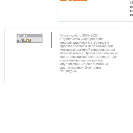
с
п
м
н
© cosmomir.ru 2007-2023.
Перепечатка и копирование
информационных материалов с
проекта cosmomir.ru возможна при
установке активной гиперссылки на
первоисточник. Проект cosmomir.ru не
несет ответственности за новостные
и аналитические материалы,
опубликованные со ссылкой на
другие издания. Все права
защищены.