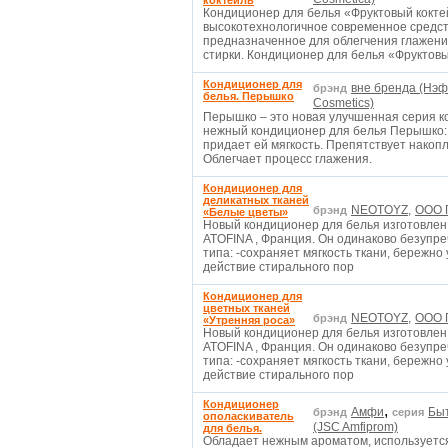
коктейль
Кондиционер для белья «Фруктовый кокте
высокотехнологичное современное средств
предназначенное для облегчения глажени
стирки. Кондиционер для белья «Фруктов
Кондиционер для
вне бренда (Нэф
брэнд
белья. Перышко
Cosmetics)
Перышко – это новая улучшенная серия к
нежный кондиционер для белья Перышко: 
придает ей мягкость. Препятствует накоп
Облегчает процесс глажения.
Кондиционер для
деликатных тканей
NEOTOYZ,
ООО П
брэнд
«Белые цветы»
Новый кондиционер для белья изготовле
ATOFINA , Франция. Он одинаково безупре
типа: -сохраняет мягкость ткани, бережно
действие стирального пор
Кондиционер для
цветных тканей
NEOTOYZ,
ООО П
брэнд
«Утренняя роса»
Новый кондиционер для белья изготовле
ATOFINA , Франция. Он одинаково безупре
типа: -сохраняет мягкость ткани, бережно
действие стирального пор
Кондиционер
,
Амфи
Бы
брэнд
серия
ополаскиватель
(JSC Amfiprom)
для белья.
Обладает нежным ароматом, используется