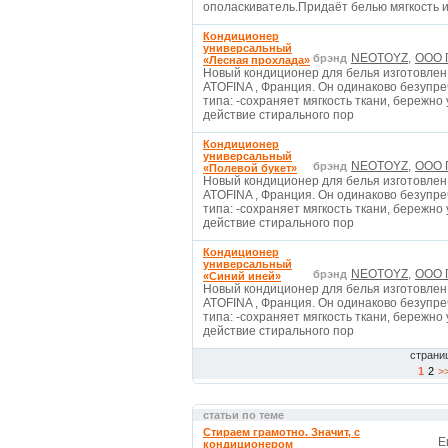
ополаскиватель.Придаёт белью мягкость и
Кондиционер
универсальный
NEOTOYZ,
ООО П
брэнд
«Лесная прохлада»
Новый кондиционер для белья изготовле
ATOFINA , Франция. Он одинаково безупре
типа: -сохраняет мягкость ткани, бережно
действие стирального пор
Кондиционер
универсальный
NEOTOYZ,
ООО П
брэнд
«Полевой букет»
Новый кондиционер для белья изготовле
ATOFINA , Франция. Он одинаково безупре
типа: -сохраняет мягкость ткани, бережно
действие стирального пор
Кондиционер
универсальный
NEOTOYZ,
ООО П
брэнд
«Синий иней»
Новый кондиционер для белья изготовле
ATOFINA , Франция. Он одинаково безупре
типа: -сохраняет мягкость ткани, бережно
действие стирального пор
страни
1
2
>
статьи по теме
Стираем грамотно. Значит, с
Е
кондиционером