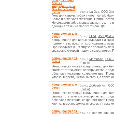
Гель для стирки
белья +
кондиционер La
Oca Алоэ Вера 2
La Oca,
OOO Опт
брэнд
литра
Гель для стирки любых типов тканей. Нату
белье и облегчает глажение. Применяется 
Не содержит абразивных элементов, что 
одежды в течение многих стирок. Дл
Кондиционер для
FLAT,
ЗАО Домбы
брэнд
белья
Кондиционер для белья подходит к любом
применять во всех типах стиральных машин
Производится в 3-х видах: с ароматом чай
свежести, который надолго сохраняется. 
Кондиционер для
MamaSan,
OOO 
брэнд
белья
Ecolife)
Экологически чистый кондиционер для бе
снимает статическое электричество, прид
облегчает глажение, сохраняет цвет. Пред
хлопка, шерсти, шелка, вискозы, а также о
Кондиционер для
Добрый Кит,
OOO
брэнд
белья
Ecolife)
Экологически чистый кондиционер для бе
снимает статическое электричество, прид
облегчает глажение, сохраняет цвет. Пред
хлопка, шерсти, шелка, вискозы, а также о
Кондиционер для
Сюрприз для Зо
брэнд