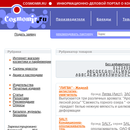
Field 'news_title' doesn't have a default value
COSMOMIR.RU
ИНФОРМАЦИОННО-ДЕЛОВОЙ ПОРТАЛ О КО
Производители
Бренды
Тов
рекомендовать партнеру
Подать заявку
Рубрики
Рубрикатор товаров
Интернет магазин
косметики и парфюмерии
Без алфавитного
0
1
2
3
4
5
Салоны красоты
A
B
C
D
E
F
G
H
I
J
K
L
M
N
А
Б
В
Г
Д
Е
Ж
З
И
Й
К
Л
М
Н
О
П
Р
С
Акции и распродажи
Издательства
"ЛИГВА" - Жидкий
Печатные издания
антистатик-
Лигва (Аист),
ЗАО
брэнд
Статьи
умягчитель
Репортажи
Выпускается три различных аромата: "Аро
Рекомендации
лесной росы" "Свежесть горного озера " 
Опросы
-придает белью нежную мягкость и шелко
деформации
Каталоги, журналы,
брошюры
SALY-
Кондиционер-
,
SALY
SAL
брэнд
серия
ополаскиватель
Зарегистрировано:
ополаскиватель,
ОАО Ф
15%