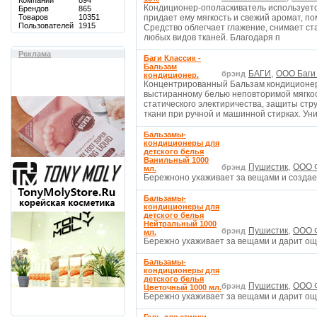
Компаний
894
Кондиционер-ополаскиватель используетс
Брендов
865
Товаров
10351
придает ему мягкость и свежий аромат, по
Пользователей
1915
Средство облегчает глажение, снимает ст
любых видов тканей. Благодаря п
Реклама
Баги Классик -
Бальзам
БАГИ,
OOO Баги (
брэнд
кондиционер.
Концентрированный Бальзам кондиционер
выстиранному белью неповторимой мягкос
статического электиричества, защиты стру
ткани при ручной и машинной стирках. Ун
Бальзамы-
кондиционеры для
детского белья
Ванильный 1000
Пушистик,
ООО Ф
брэнд
мл.
Бережноно ухаживает за вещами и созда
Бальзамы-
кондиционеры для
детского белья
Нейтральный 1000
Пушистик,
ООО Ф
брэнд
мл.
Бережно ухаживает за вещами и дарит о
Бальзамы-
кондиционеры для
детского белья
Пушистик,
ООО Ф
брэнд
Цветочный 1000 мл.
Бережно ухаживает за вещами и дарит о