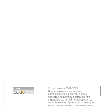
© cosmomir.ru 2007-2023.
Перепечатка и копирование
информационных материалов с
проекта cosmomir.ru возможна при
установке активной гиперссылки на
первоисточник. Проект cosmomir.ru не
несет ответственности за новостные