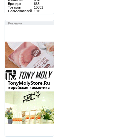
Компаний
894
Брендов
865
Товаров
10351
Пользователей
1915
Реклама