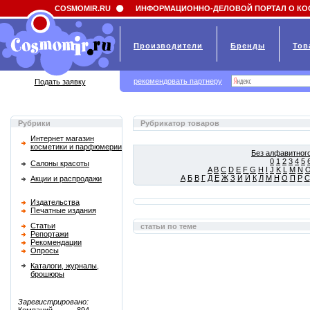
Field 'news_title' doesn't have a default value
COSMOMIR.RU
ИНФОРМАЦИОННО-ДЕЛОВОЙ ПОРТАЛ О КО
Производители
Бренды
Тов
рекомендовать партнеру
Подать заявку
Рубрики
Рубрикатор товаров
Интернет магазин
косметики и парфюмерии
Без алфавитного
0
1
2
3
4
5
Салоны красоты
A
B
C
D
E
F
G
H
I
J
K
L
M
N
А
Б
В
Г
Д
Е
Ж
З
И
Й
К
Л
М
Н
О
П
Р
С
Акции и распродажи
Издательства
Печатные издания
Статьи
статьи по теме
Репортажи
Рекомендации
Опросы
Каталоги, журналы,
брошюры
Зарегистрировано: