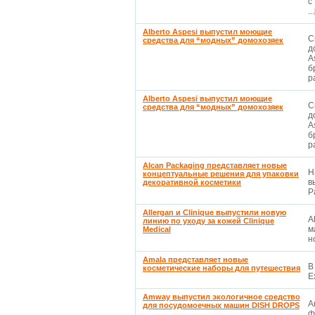
с
...
Alberto Aspesi выпустил моющие
С
средства для “модных” домохозяек
д
A
б
р
Alberto Aspesi выпустил моющие
С
средства для “модных” домохозяек
д
A
б
р
Alcan Packaging представляет новые
Н
концептуальные решения для упаковки
в
декоративной косметики
P
Allergan и Clinique выпустили новую
A
линию по уходу за кожей Clinique
м
Medical
н
Amala представляет новые
В
косметические наборы для путешествия
E
Amway выпустил экологичное средство
A
для посудомоечных машин DISH DROPS
ф