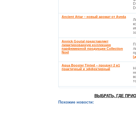
D
D
Ancient Attar – новый аромат от Aveda
Л
к
и
з
Annick Goutal представляет
П
лимитированную коллекцию
л
парфюмерной продукции Collection
Noel
п
[
Aqua Booster Tinted – продукт 2 в1
Н
практичный и эффективный
н
в
т
ВЫБРАТЬ, ГДЕ ПРИ
Похожие новости: