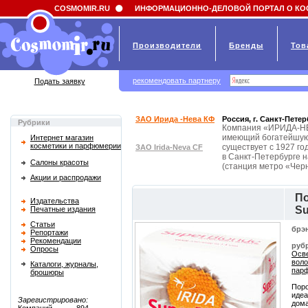
Field 'news_title' doesn't have a default value
COSMOMIR.RU
ИНФОРМАЦИОННО-ДЕЛОВОЙ ПОРТАЛ О КО
Производители
Бренды
Тов
рекомендовать партнеру
Подать заявку
ЗАО Ирида -Нева КФ
Россия, г. Санкт-Петер
Рубрики
Компания «ИРИДА-НЕВ
имеющий богатейшую 
Интернет магазин
косметики и парфюмерии
существует с 1927 г
ЗАО Irida-Neva CF
в Санкт-Петербурге 
Салоны красоты
(станция метро «Черн
Акции и распродажи
По
Издательства
Su
Печатные издания
Статьи
брэ
Репортажи
Рекомендации
руб
Опросы
Осве
воло
Каталоги, журналы,
пар
брошюры
Поро
идеа
Зарегистрировано:
дома