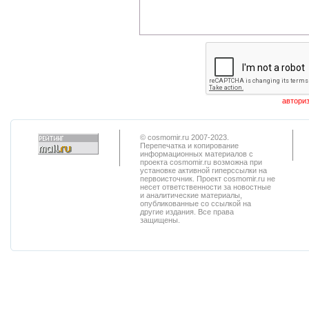
© cosmomir.ru 2007-2023.
Перепечатка и копирование
информационных материалов с
проекта cosmomir.ru возможна при
установке активной гиперссылки на
первоисточник. Проект cosmomir.ru не
несет ответственности за новостные
и аналитические материалы,
опубликованные со ссылкой на
другие издания. Все права
защищены.