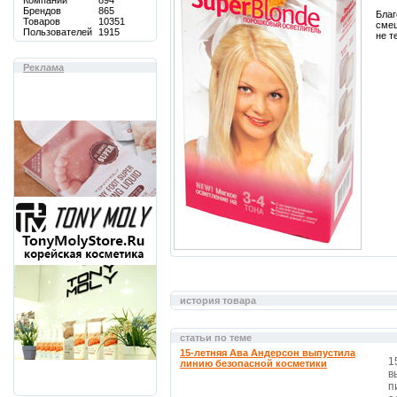
Компаний
894
Брендов
865
Благ
Товаров
10351
смеш
Пользователей
1915
не т
Реклама
история товара
статьи по теме
15-летняя Ава Андерсон выпустила
1
линию безопасной косметики
в
п