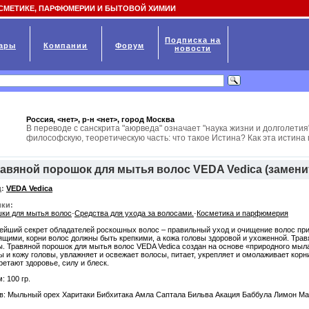
СМЕТИКЕ, ПАРФЮМЕРИИ И БЫТОВОЙ ХИМИИ
Подписка на
ары
Компании
Форум
новости
Россия, <нет>, р-н <нет>, город
Москва
В переводе с санскрита "аюрведа" означает "наука жизни и долголетия
философскую, теоретическую часть: что такое Истина? Как эта истина 
авяной порошок для мытья волос VEDA Vedica (замен
:
VEDA Vedica
ки:
ки для мытья волос
-
Средства для ухода за волосами.
-
Косметика и парфюмерия
ейший секрет обладателей роскошных волос – правильный уход и очищение волос пр
ящими, корни волос должны быть крепкими, а кожа головы здоровой и ухоженной. Тра
ы. Травяной порошок для мытья волос VEDA Vedica создан на основе «природного мы
ы и кожу головы, увлажняет и освежает волосы, питает, укрепляет и омолаживает кор
ретают здоровье, силу и блеск.
: 100 гр.
в: Мыльный орех Харитаки Бибхитака Амла Саптала Бильва Акация Баббула Лимон М