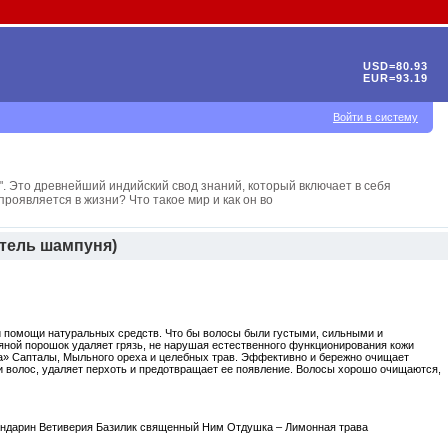
USD=80.93
EUR=93.19
Войти в систему
". Это древнейший индийский свод знаний, который включает в себя
проявляется в жизни? Что такое мир и как он во
итель шампуня)
и помощи натуральных средств. Что бы волосы были густыми, сильными и
вяной порошок удаляет грязь, не нарушая естественного функционирования кожи
ла» Сапталы, Мыльного ореха и целебных трав. Эффективно и бережно очищает
ни волос, удаляет перхоть и предотвращает ее появление. Волосы хорошо очищаются,
андарин Ветиверия Базилик священный Ним Отдушка – Лимонная трава