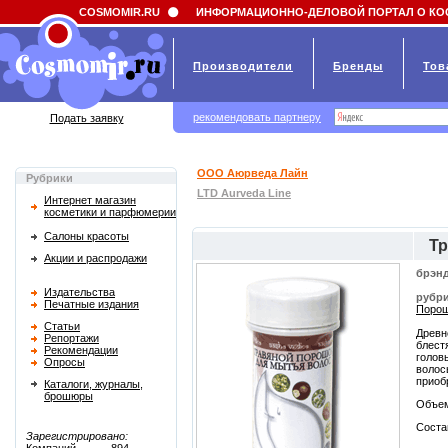
Field 'news_title' doesn't have a default value
COSMOMIR.RU
ИНФОРМАЦИОННО-ДЕЛОВОЙ ПОРТАЛ О КО
Производители
Бренды
Тов
рекомендовать партнеру
Подать заявку
ООО Аюрведа Лайн
Рубрики
LTD Aurveda Line
Интернет магазин
косметики и парфюмерии
Салоны красоты
Тр
Акции и распродажи
брэнд
Издательства
рубри
Печатные издания
Порош
Статьи
Древн
Репортажи
блест
Рекомендации
голов
Опросы
волос
приоб
Каталоги, журналы,
брошюры
Объем
Соста
Зарегистрировано: