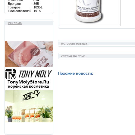
Компаний
894
Брендов
865
Товаров
10351
Пользователей
1915
Реклама
история товара
статьи по теме
Похожие новости: