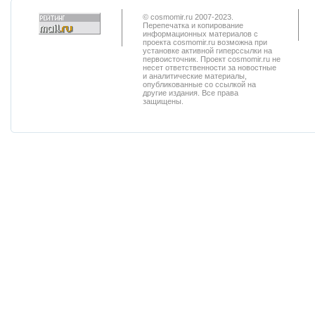
© cosmomir.ru 2007-2023.
Перепечатка и копирование
информационных материалов с
проекта cosmomir.ru возможна при
установке активной гиперссылки на
первоисточник. Проект cosmomir.ru не
несет ответственности за новостные
и аналитические материалы,
опубликованные со ссылкой на
другие издания. Все права
защищены.