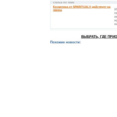
статьи по теме
Косметика от SPARITUAL® действует на
И
чакры
г
н
н
на
ВЫБРАТЬ, ГДЕ ПРИ
Похожие новости: