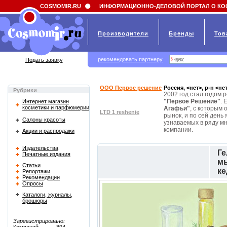
Field 'news_title' doesn't have a default value
COSMOMIR.RU
ИНФОРМАЦИОННО-ДЕЛОВОЙ ПОРТАЛ О КО
Производители
Бренды
Тов
рекомендовать партнеру
Подать заявку
ООО Первое решение
Россия, <нет>, р-н <не
Рубрики
2002 год стал годом
"Первое Решение"
. 
Интернет магазин
косметики и парфюмерии
Агафьи"
, с которым
LTD 1 reshenie
рынок, и по сей день
Салоны красоты
узнаваемых в ряду мн
компании.
Акции и распродажи
Издательства
Ге
Печатные издания
мы
Статьи
ке
Репортажи
Рекомендации
Опросы
Каталоги, журналы,
брошюры
Зарегистрировано: