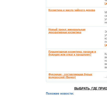
ч
[
Косметика и масло чайного дерева
М
с
у
н
Новый тренд: минеральная
Э
декоративная косметика
у
к
п
[
Плацентарная косметика: прорыв в
К
будущее или откат к прошлому?
в
н
в
ве
Фукоидан - составляющая бурых
...
водорослей (Видео)
ВЫБРАТЬ, ГДЕ ПРИ
Похожие новости: