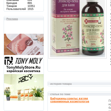
Компаний
894
Брендов
865
Товаров
10351
Пользователей
1915
Реклама
история товара
статьи по теме
Бабушкины советы: взгляд
П
современных косметологов
н
б