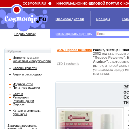
Field 'news_title' doesn't have a default value
COSMOMIR.RU
ИНФОРМАЦИОННО-ДЕЛОВОЙ ПОРТАЛ О КО
Производители
Бренды
Тов
рекомендовать партнеру
Подать заявку
ООО Первое решение
Россия, <нет>, р-н <не
Рубрики
2002 год стал годом
"Первое Решение"
. 
Интернет магазин
косметики и парфюмерии
Агафьи"
, с которым
LTD 1 reshenie
рынок, и по сей день
Салоны красоты
узнаваемых в ряду мн
компании.
Акции и распродажи
Издательства
Э
Печатные издания
ос
Статьи
Со
Репортажи
Рекомендации
ти
Опросы
Каталоги, журналы,
брошюры
Зарегистрировано: