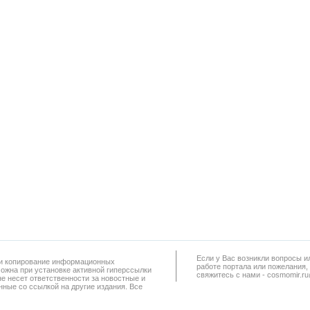
Если у Вас возникли вопросы и
а и копирование информационных
работe портала или пожелания,
можна при установке активной гиперссылки
свяжитесь с нами - cosmomir.r
не несет ответственности за новостные и
ные со ссылкой на другие издания. Все