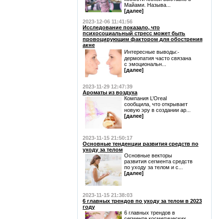
Майами. Называ...
[далее]
2023-12-06 11:41:56
Исследование показало, что
психосоциальный стресс может быть
провоцирующим фактором для обострения
акне
Интересные выводы:⁃
дермопатия часто связана
с эмоциональн...
[далее]
2023-11-29 12:47:39
Ароматы из воздуха
Компания L’Oreal
сообщила, что открывает
новую эру в создании ар...
[далее]
2023-11-15 21:50:17
Основные тенденции развития средств по
уходу за телом
Основные векторы
развития сегмента средств
по уходу за телом и с...
[далее]
2023-11-15 21:38:03
6 главных трендов по уходу за телом в 2023
году
6 главных трендов в
сегменте косметических