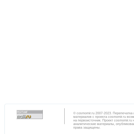
© cosmomir.ru 2007-2023. Перепечатк
материалов с проекта cosmomir.ru воз
на первоисточник. Проект cosmomir.ru 
аналитические материалы, опубликован
права защищены.