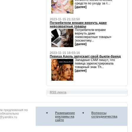
средств по уходу за т...
[далее]
2023-11-15 21:32:50
Потребители вправе вернуть даже
невозвратные товары
Потребители вправе
вернуть даже
«невозвратные товары»
(косметику...
[далее]
2023-11-15 18:03:16
Певица Адель запускает свой бьюти-бренд
Западные СМИ пишут, что
певица зарегистрировала
товарный знак Th...
[далее]
RSS лента
ли предложения по
Размещение
Вопросы
 обязательно
рекламы на
сотрудничества
u@yandex.ru
сайте