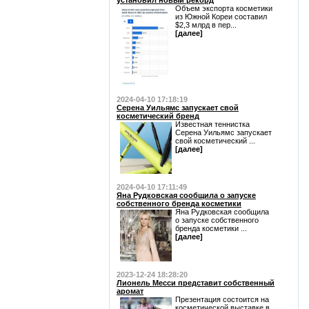
установил новый рекорд
Объем экспорта косметики
из Южной Кореи составил
$2,3 млрд в пер...
[далее]
2024-04-10 17:18:19
Серена Уильямс запускает свой
косметический бренд
Известная теннистка
Серена Уильямс запускает
свой косметический ...
[далее]
2024-04-10 17:11:49
Яна Рудковская сообщила о запуске
собственного бренда косметики
Яна Рудковская сообщила
о запуске собственного
бренда косметики ...
[далее]
2023-12-24 18:28:20
Лионель Месси представит собственный
аромат
Презентация состоится на
косметической выставке в