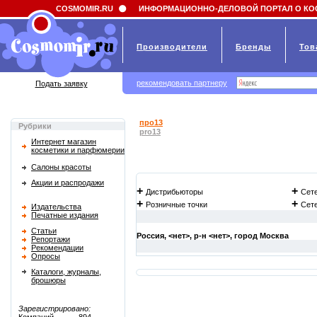
Field 'news_title' doesn't have a default value
COSMOMIR.RU
ИНФОРМАЦИОННО-ДЕЛОВОЙ ПОРТАЛ О КО
Производители
Бренды
Тов
рекомендовать партнеру
Подать заявку
про13
Рубрики
pro13
Интернет магазин
косметики и парфюмерии
Салоны красоты
Акции и распродажи
+
+
Дистрибьюторы
Сет
+
+
Розничные точки
Сет
Издательства
Печатные издания
Статьи
Россия, <нет>, р-н <нет>, город
Москва
Репортажи
Рекомендации
Опросы
Каталоги, журналы,
брошюры
Зарегистрировано: