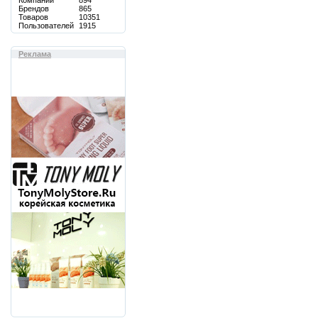
Компаний
894
Брендов
865
Товаров
10351
Пользователей
1915
Реклама