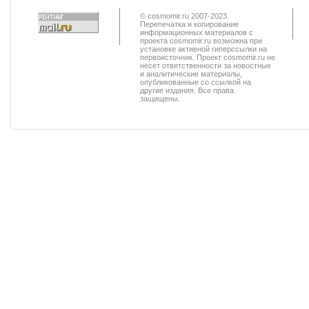
© cosmomir.ru 2007-2023.
Перепечатка и копирование
информационных материалов с
проекта cosmomir.ru возможна при
установке активной гиперссылки на
первоисточник. Проект cosmomir.ru не
несет ответственности за новостные
и аналитические материалы,
опубликованные со ссылкой на
другие издания. Все права
защищены.