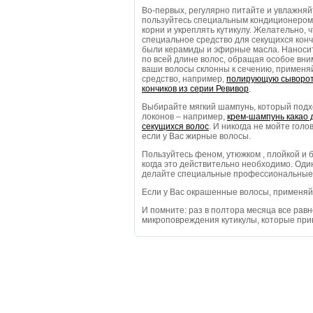
Во-первых, регулярно питайте и увлажняй
пользуйтесь специальным кондиционером,
корни и укреплять кутикулу. Желательно, 
специальное средство для секущихся кончи
были керамиды и эфирные масла. Наноси
по всей длине волос, обращая особое вни
ваши волосы склонны к сечению, примен
средство, например,
полирующую сыворот
кончиков из серии Ревивор
.
Выбирайте мягкий шампунь, который под
локонов – например,
крем-шампунь какао 
секущихся волос
. И никогда не мойте голо
если у Вас жирные волосы.
Пользуйтесь феном, утюжком , плойкой и б
когда это действительно необходимо. Оди
делайте специальные профессиональные 
Если у Вас окрашенные волосы, применя
И помните: раз в полтора месяца все равн
микроповреждения кутикулы, которые прив