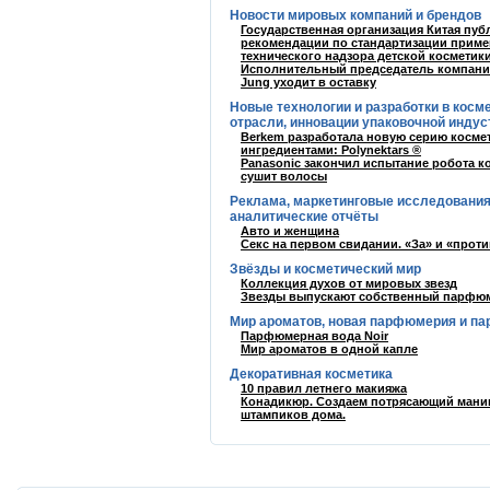
Новости мировых компаний и брендов
Государственная организация Китая пуб
рекомендации по стандартизации приме
технического надзора детской косметик
Исполнительный председатель компании
Jung уходит в оставку
Новые технологии и разработки в косм
отрасли, инновации упаковочной индус
Berkem разработала новую серию косме
ингредиентами: Polynektars ®
Panasonic закончил испытание робота к
сушит волосы
Реклама, маркетинговые исследования
аналитические отчёты
Авто и женщина
Секс на первом свидании. «За» и «проти
Звёзды и косметический мир
Коллекция духов от мировых звезд
Звезды выпускают собственный парфю
Мир ароматов, новая парфюмерия и п
Парфюмерная вода Noir
Мир ароматов в одной капле
Декоративная косметика
10 правил летнего макияжа
Конадикюр. Создаем потрясающий ман
штампиков дома.