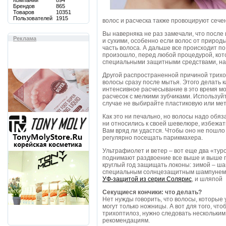
Компаний
894
Брендов
865
Товаров
10351
Пользователей
1915
волос и расческа также провоцируют сечен
Вы наверняка не раз замечали, что после
Реклама
и сухими, особенно если волос от природы
часть волоса. А дальше все происходит п
произошло, перед любой процедурой, кот
специальными защитными средствами, н
Другой распространенной причиной трих
волосы сразу после мытья. Этого делать к
интенсивное расчесывание в это время мож
расчесок с мелкими зубчиками. Используй
случае не выбирайте пластиковую или мет
Как это ни печально, но волосы надо обя
ни относились к своей шевелюре, избежа
Вам вряд ли удастся. Чтобы оно не пошло
регулярно посещать парикмахера.
Ультрафиолет и ветер – вот еще два «тур
поднимают раздвоение все выше и выше п
круглый год защищать локоны: зимой – шап
специальным солнцезащитным шампунем
УФ-защитой из серии Солярис
, и шляпой
Секущиеся кончики: что делать?
Нет нужды говорить, что волосы, которые 
могут только ножницы. А вот для того, чт
трихоптилоз, нужно следовать нескольки
рекомендациям.