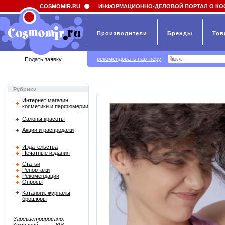
Field 'news_title' doesn't have a default value
COSMOMIR.RU
ИНФОРМАЦИОННО-ДЕЛОВОЙ ПОРТАЛ О КО
Производители
Бренды
Тов
рекомендовать партнеру
Подать заявку
Рубрики
Интернет магазин
косметики и парфюмерии
Салоны красоты
Акции и распродажи
Издательства
Печатные издания
Статьи
Репортажи
Рекомендации
Опросы
Каталоги, журналы,
брошюры
Зарегистрировано: