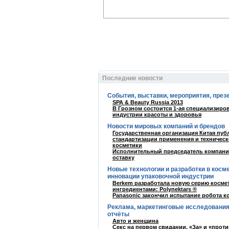
Последние новости
События, выставки, мероприятия, през
SPA & Beauty Russia 2013
В Грозном состоится 1-ая специализир
индустрии красоты и здоровья
Новости мировых компаний и брендов
Государственная организация Китая пу
стандартизации применения и техническ
косметики
Исполнительный председатель компании
оставку
Новые технологии и разработки в косм
инновации упаковочной индустрии
Berkem разработала новую серию косме
ингредиентами: Polynektars ®
Panasonic закончил испытание робота к
Реклама, маркетинговые исследования
отчёты
Авто и женщина
Секс на первом свидании. «За» и «проти