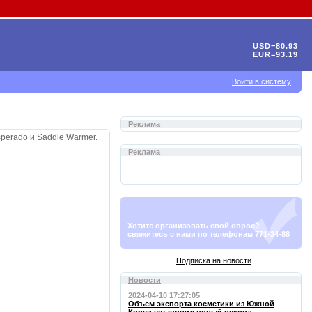
USD=80.93
EUR=93.19
Войти в систему
Реклама
perado и Saddle Warmer.
Реклама
Хотите организовать свой опрос?
свяжитесь с нами по телефонам 771-34-88
Подписка на новости
Новости
2024-04-10 17:27:05
Объем экспорта косметики из Южной