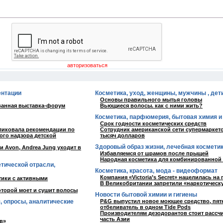
ентации
Косметика, уход, женщины, мужчины , дети
Основы правильного мытья головы
ованная выставка-форум
Вьющиеся волосы. как с ними жить?
Косметика, парфюмерия, бытовая химия и
Срок годности косметических средств
бликовала рекомендации по
Сотрудник американской сети супермаркето
ого надзора детской
тысяч долларов
Здоровый образ жизни, лечебная космети
 Avon, Andrea Jung уходит в
Избавляемся от шрамов после прыщей
Народная косметика для комбинированной
етической отрасли,
Косметика, красота, мода - видеоформат
Компания «Victoria’s Secret» нацелилась на
тики с активными
В Великобритании запретили «наркотическ
оторой моет и сушит волосы
Новости бытовой химии и гигиены
, опросы, аналитические
P&G выпустил новое моющее средство, пя
отбеливатель в одном Tide Pods
Производителям дезодорантов стоит рассч
часть Азии
в»