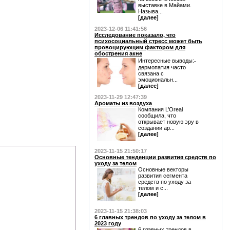
выставке в Майами.
Называ...
[далее]
2023-12-06 11:41:56
Исследование показало, что
психосоциальный стресс может быть
провоцирующим фактором для
обострения акне
Интересные выводы:⁃
дермопатия часто
связана с
эмоциональн...
[далее]
2023-11-29 12:47:39
Ароматы из воздуха
Компания L’Oreal
сообщила, что
открывает новую эру в
создании ар...
[далее]
2023-11-15 21:50:17
Основные тенденции развития средств по
уходу за телом
Основные векторы
развития сегмента
средств по уходу за
телом и с...
[далее]
2023-11-15 21:38:03
6 главных трендов по уходу за телом в
2023 году
6 главных трендов в