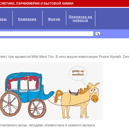
СМЕТИКЕ, ПАРФЮМЕРИИ И БЫТОВОЙ ХИМИИ
Подписка на
ары
Компании
Форум
новости
т три ароматов Wild West Trio. В него вошли композиции Prairie Nymph, Des
челиного воска, гвоздики, клементина и нежного мускуса.