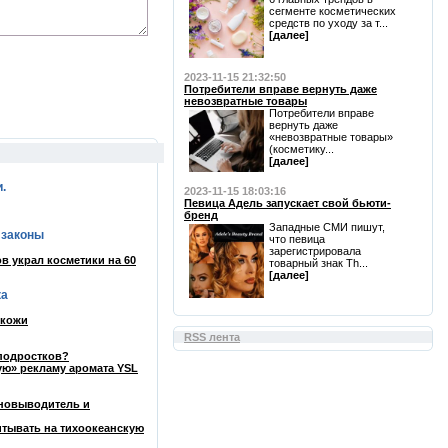
сегменте косметических
средств по уходу за т...
[далее]
2023-11-15 21:32:50
Потребители вправе вернуть даже
невозвратные товары
Потребители вправе
вернуть даже
«невозвратные товары»
(косметику...
[далее]
.
2023-11-15 18:03:16
Певица Адель запускает свой бьюти-
бренд
Западные СМИ пишут,
 законы
что певица
зарегистрировала
в украл косметики на 60
товарный знак Th...
[далее]
ка
 кожи
RSS лента
 подростков?
ую» рекламу аромата YSL
тновыводитель и
итывать на тихоокеанскую