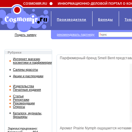
Field 'news_title' doesn't have a default value
COSMOMIR.RU
ИНФОРМАЦИОННО-ДЕЛОВОЙ ПОРТАЛ О КО
Производители
Бренды
Тов
рекомендовать партнеру
Подать заявку
Рубрики
Парфюмерный бренд Smell Bent представляе
Интернет магазин
косметики и парфюмерии
Салоны красоты
Акции и распродажи
Издательства
Печатные издания
Статьи
Репортажи
Рекомендации
Опросы
Каталоги, журналы,
брошюры
Аромат Prairie Nymph ощущается нотками п
Зарегистрировано: