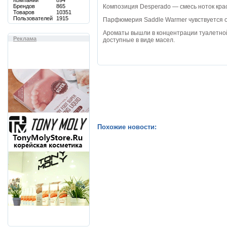
Компаний
894
Брендов
865
Композиция Desperado — смесь ноток крас
Товаров
10351
Пользователей
1915
Парфюмерия Saddle Warmer чувствуется о
Ароматы вышли в концентрации туалетной
Реклама
доступные в виде масел.
Похожие новости: