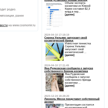
Кореи установил новый рекорд
Объем экспорта
косметики из Южной
Кореи составил $2,3
одит родео.
млрд в пер...
[далее]
омпозиции, ранее
вости
на www.cosmomir.ru
2024-04-10 17:18:19
Серена Уильямс запускает свой
косметический бренд
Известная теннистка
Серена Уильямс
запускает свой
косметический ...
[далее]
2024-04-10 17:11:49
Яна Рудковская сообщила о запуске
собственного бренда косметики
Яна Рудковская
сообщила о запуске
собственного бренда
косметики ...
[далее]
2023-12-24 18:28:20
Лионель Месси представит собственный
аромат
Презентация состоится
на косметической