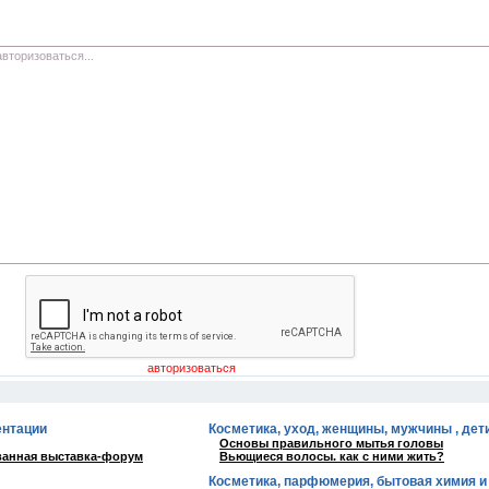
ентации
Косметика, уход, женщины, мужчины , дети
Основы правильного мытья головы
ованная выставка-форум
Вьющиеся волосы. как с ними жить?
Косметика, парфюмерия, бытовая химия и