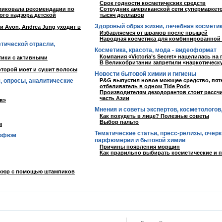
Срок годности косметических средств
бликовала рекомендации по
Сотрудник американской сети супермаркето
ого надзора детской
тысяч долларов
Здоровый образ жизни, лечебная космети
 Avon, Andrea Jung уходит в
Избавляемся от шрамов после прыщей
Народная косметика для комбинированной
етической отрасли,
Косметика, красота, мода - видеоформат
Компания «Victoria’s Secret» нацелилась на
тики с активными
В Великобритании запретили «наркотическ
оторой моет и сушит волосы
Новости бытовой химии и гигиены
, опросы, аналитические
P&G выпустил новое моющее средство, пя
отбеливатель в одном Tide Pods
Производителям дезодорантов стоит рассч
часть Азии
в»
Мнения и советы экспертов, косметологов
Как похудеть в лице? Полезные советы
Выбор пальто
м
Тематические статьи, пресс-релизы, очерк
арфюм
парфюмерии и бытовой химии
Причины появления морщин
Как правильно выбирать косметические и
икюр с помощью штампиков