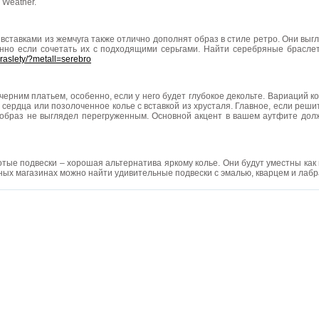
 Weather.
вставками из жемчуга также отлично дополнят образ в стиле ретро. Они выгл
енно если сочетать их с подходящими серьгами. Найти серебряные брасле
braslety/?metall=serebro
ечерним платьем, особенно, если у него будет глубокое декольте. Вариаций к
е сердца или позолоченное колье с вставкой из хрусталя. Главное, если реш
ы образ не выглядел перегруженным. Основной акцент в вашем аутфите дол
ые подвески – хорошая альтернатива яркому колье. Они будут уместны как в
рных магазинах можно найти удивительные подвески с эмалью, кварцем и лаб