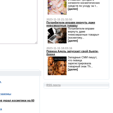
сегменте косметических
средств по уходу за т...
[далее]
2023-11-15 21:32:50
Потребители вправе вернуть даже
невозвратные товары
Потребители вправе
вернуть даже
«невозвратные товары»
(косметику...
[далее]
2023-11-15 18:03:16
Певица Адель запускает свой бьюти-
бренд
Западные СМИ пишут,
что певица
зарегистрировала
товарный знак Th...
[далее]
.
RSS лента
 законы
в украл косметики на 60
ка