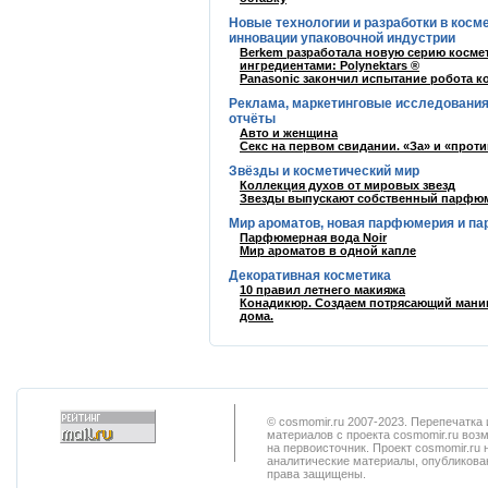
Новые технологии и разработки в косм
инновации упаковочной индустрии
Berkem разработала новую серию косме
ингредиентами: Polynektars ®
Panasonic закончил испытание робота к
Реклама, маркетинговые исследования
отчёты
Авто и женщина
Секс на первом свидании. «За» и «проти
Звёзды и косметический мир
Коллекция духов от мировых звезд
Звезды выпускают собственный парфю
Мир ароматов, новая парфюмерия и п
Парфюмерная вода Noir
Мир ароматов в одной капле
Декоративная косметика
10 правил летнего макияжа
Конадикюр. Создаем потрясающий ман
дома.
© cosmomir.ru 2007-2023. Перепечатк
материалов с проекта cosmomir.ru воз
на первоисточник. Проект cosmomir.ru 
аналитические материалы, опубликован
права защищены.