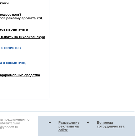
 кожи
 подростков?
ую» рекламу аромата YSL
тновыводитель и
итывать на тихоокеанскую
, стилистов
и о косметике,
 парфюмерные средства
ли предложения по
Размещение
Вопросы
 обязательно
рекламы на
сотрудничества
u@yandex.ru
сайте