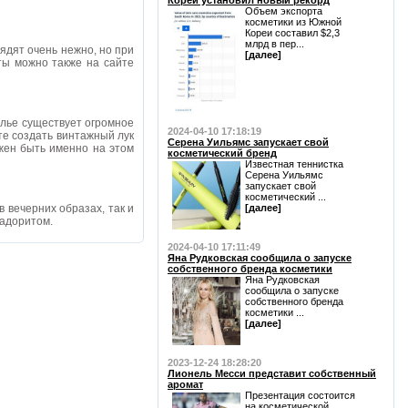
Кореи установил новый рекорд
Объем экспорта
косметики из Южной
Кореи составил $2,3
млрд в пер...
ядят очень нежно, но при
[далее]
ты можно также на сайте
олье существует огромное
2024-04-10 17:18:19
ите создать винтажный лук
Серена Уильямс запускает свой
жен быть именно на этом
косметический бренд
Известная теннистка
Серена Уильямс
запускает свой
косметический ...
 вечерних образах, так и
[далее]
радоритом.
2024-04-10 17:11:49
Яна Рудковская сообщила о запуске
собственного бренда косметики
Яна Рудковская
сообщила о запуске
собственного бренда
косметики ...
[далее]
2023-12-24 18:28:20
Лионель Месси представит собственный
аромат
Презентация состоится
на косметической