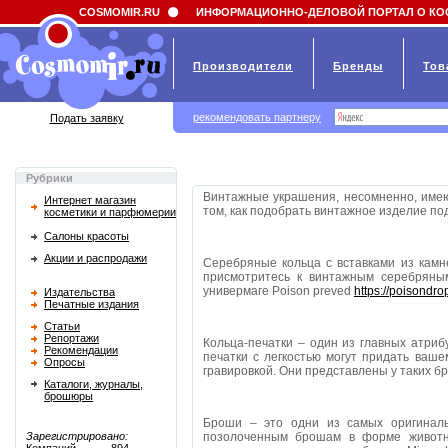
Field 'news_title' doesn't have a default value
COSMOMIR.RU
ИНФОРМАЦИОННО-ДЕЛОВОЙ ПОРТАЛ О КО
Производители
Бренды
Тов
рекомендовать партнеру
Подать заявку
Рубрики
Винтажные украшения, несомненно, имею
Интернет магазин
том, как подобрать винтажное изделие под 
косметики и парфюмерии
Салоны красоты
Акции и распродажи
Серебряные кольца с вставками из камне
присмотритесь к винтажным серебряным
универмаге Poison preved
https://poisondro
Издательства
Печатные издания
Статьи
Репортажи
Кольца-печатки – один из главных атриб
Рекомендации
печатки с легкостью могут придать ваше
Опросы
гравировкой. Они представлены у таких б
Каталоги, журналы,
брошюры
Броши – это одни из самых оригиналь
Зарегистрировано:
позолоченным брошам в форме животны