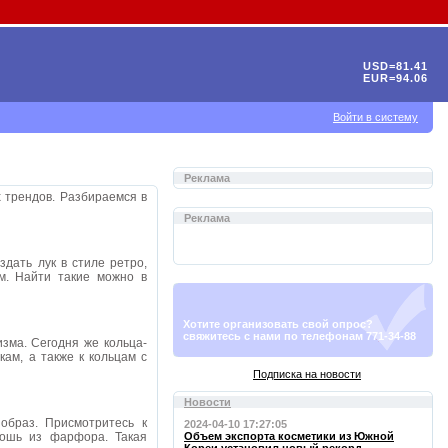
USD=81.41
EUR=94.06
Войти в систему
Реклама
 трендов. Разбираемся в
Реклама
дать лук в стиле ретро,
м. Найти такие можно в
Хотите организовать свой опрос?
свяжитесь с нами по телефонам 771-34-88
изма. Сегодня же кольца-
ам, а также к кольцам с
Подписка на новости
Новости
образ. Присмотритесь к
2024-04-10 17:27:05
рошь из фарфора. Такая
Объем экспорта косметики из Южной