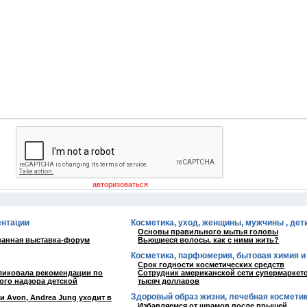
ентации
Косметика, уход, женщины, мужчины , дети
Основы правильного мытья головы
ованная выставка-форум
Вьющиеся волосы. как с ними жить?
Косметика, парфюмерия, бытовая химия и
Срок годности косметических средств
бликовала рекомендации по
Сотрудник американской сети супермаркето
ого надзора детской
тысяч долларов
Здоровый образ жизни, лечебная космети
 Avon, Andrea Jung уходит в
Избавляемся от шрамов после прыщей