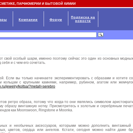
СМЕТИКЕ, ПАРФЮМЕРИИ И БЫТОВОЙ ХИМИИ
Подписка на
ары
Компании
Форум
новости
т свой особый шарм, именно поэтому сейчас это один из основных модных
себя и с чем его сочетать.
й. Если вы только начинаете экспериментировать с образами и хотите соз
 кольцам с крупными камнями, например, рубином, агатом или жемчуго
p.ru/jewelry/koltsa/?metall=serebro
утов ретро образа, потому что когда-то они являлись символом аристократ
му образу винтажную нотку. Присмотритесь к золотым и серебряным печатк
рендов как Moonswoon, Ringstone и Moonka.
ных и необычных аксессуаров, которыми можно дополнить винтажный 
х, цветов, сердца или ангелов. Кстати, сегодня можно найти даже б