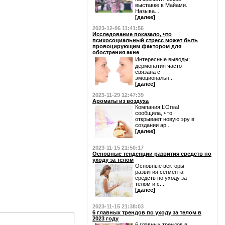
выставке в Майами.
Называ...
[далее]
2023-12-06 11:41:56
Исследование показало, что
психосоциальный стресс может быть
провоцирующим фактором для
обострения акне
Интересные выводы:⁃
дермопатия часто
связана с
эмоциональн...
[далее]
2023-11-29 12:47:39
Ароматы из воздуха
Компания L’Oreal
сообщила, что
открывает новую эру в
создании ар...
[далее]
2023-11-15 21:50:17
Основные тенденции развития средств по
уходу за телом
Основные векторы
развития сегмента
средств по уходу за
телом и с...
[далее]
2023-11-15 21:38:03
6 главных трендов по уходу за телом в
2023 году
6 главных трендов в