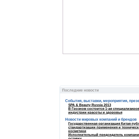
Последние новости
События, выставки, мероприятия, през
SPA & Beauty Russia 2013
В Грозном состоится 1-ая специализир
индустрии красоты и здоровья
Новости мировых компаний и брендов
Государственная организация Китая пу
стандартизации применения и техническ
косметики
Исполнительный председатель компании
оставку