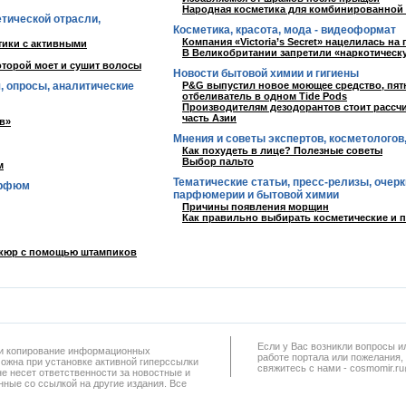
Народная косметика для комбинированной
етической отрасли,
Косметика, красота, мода - видеоформат
Компания «Victoria’s Secret» нацелилась на
тики с активными
В Великобритании запретили «наркотическ
оторой моет и сушит волосы
Новости бытовой химии и гигиены
, опросы, аналитические
P&G выпустил новое моющее средство, пя
отбеливатель в одном Tide Pods
Производителям дезодорантов стоит рассч
часть Азии
в»
Мнения и советы экспертов, косметологов
Как похудеть в лице? Полезные советы
Выбор пальто
м
Тематические статьи, пресс-релизы, очерк
арфюм
парфюмерии и бытовой химии
Причины появления морщин
Как правильно выбирать косметические и
икюр с помощью штампиков
Если у Вас возникли вопросы и
а и копирование информационных
работe портала или пожелания,
можна при установке активной гиперссылки
свяжитесь с нами - cosmomir.r
не несет ответственности за новостные и
ные со ссылкой на другие издания. Все