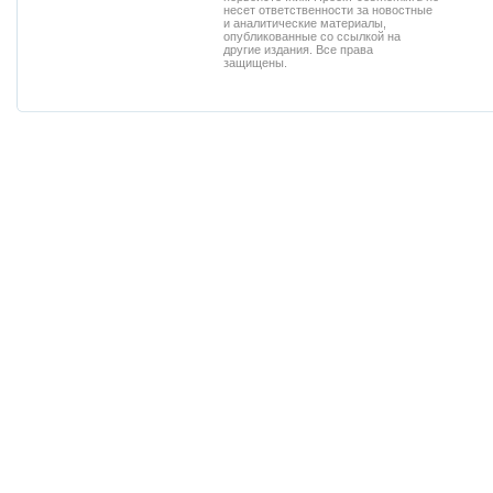
несет ответственности за новостные
и аналитические материалы,
опубликованные со ссылкой на
другие издания. Все права
защищены.