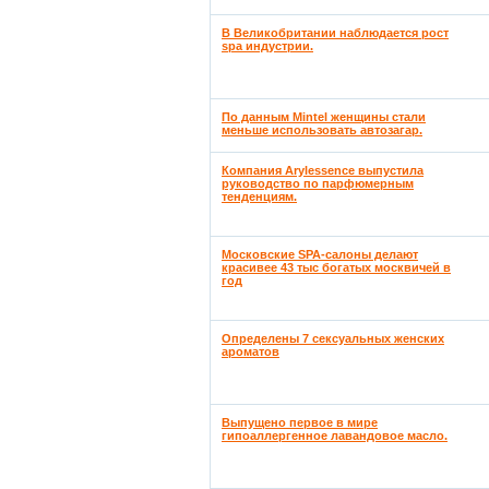
В Великобритании наблюдается рост
spa индустрии.
По данным Mintel женщины стали
меньше использовать автозагар.
Компания Arylessence выпустила
руководство по парфюмерным
тенденциям.
Московские SPA-салоны делают
красивее 43 тыс богатых москвичей в
год
Определены 7 сексуальных женских
ароматов
Выпущено первое в мире
гипоаллергенное лавандовое масло.