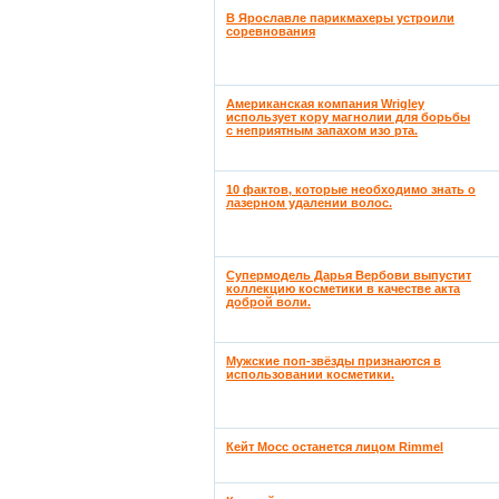
В Ярославле парикмахеры устроили
соревнования
Американская компания Wrigley
использует кору магнолии для борьбы
с неприятным запахом изо рта.
10 фактов, которые необходимо знать о
лазерном удалении волос.
Супермодель Дарья Вербови выпустит
коллекцию косметики в качестве акта
доброй воли.
Мужские поп-звёзды признаются в
использовании косметики.
Кейт Мосс останется лицом Rimmel