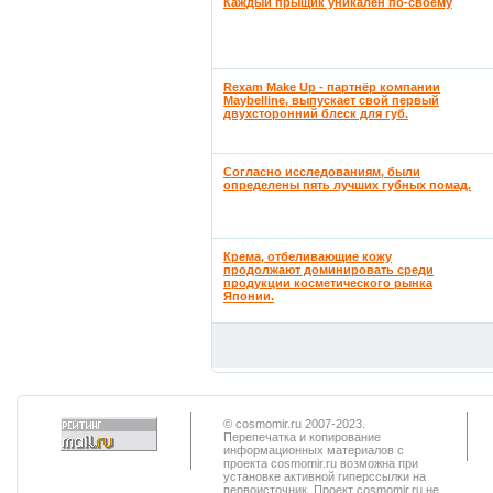
Каждый прыщик уникален по-своему
Rexam Make Up - партнёр компании
Maybelline, выпускает свой первый
двухсторонний блеск для губ.
Согласно исследованиям, были
определены пять лучших губных помад.
Крема, отбеливающие кожу
продолжают доминировать среди
продукции косметического рынка
Японии.
© cosmomir.ru 2007-2023.
Перепечатка и копирование
информационных материалов с
проекта cosmomir.ru возможна при
установке активной гиперссылки на
первоисточник. Проект cosmomir.ru не