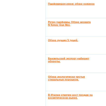
Парфюмерия июня: обзор новинок
Ретро парфюмы. Обзор аромата
N'Aimez Que Moi.
Обзор лучших 5 тушей.
Бразильский экспорт набирает
обороты.
Обзор экологически чистых
стиральных порошков.
В Италии отмечен рост продаж на
косметическом рынке.