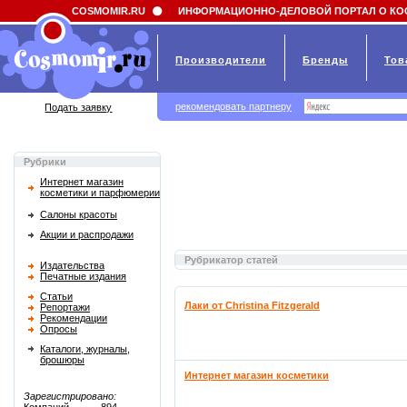
Field 'news_title' doesn't have a default value
COSMOMIR.RU
ИНФОРМАЦИОННО-ДЕЛОВОЙ ПОРТАЛ О КО
Производители
Бренды
Тов
рекомендовать партнеру
Подать заявку
Рубрики
Интернет магазин
косметики и парфюмерии
Салоны красоты
Акции и распродажи
Рубрикатор статей
Издательства
Печатные издания
Статьи
Лаки от Christina Fitzgerald
Репортажи
Рекомендации
Опросы
Каталоги, журналы,
брошюры
Интернет магазин косметики
Зарегистрировано: