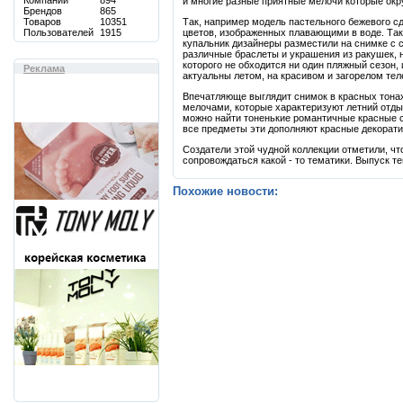
Компаний
894
и многие разные приятные мелочи которые окр
Брендов
865
Товаров
10351
Так, например модель пастельного бежевого с
Пользователей
1915
цветов, изображенных плавающими в воде. Так
купальник дизайнеры разместили на снимке с 
различные браслеты и украшения из ракушек, 
которого не обходится ни один пляжный сезон, 
Реклама
актуальны летом, на красивом и загорелом тел
Впечатляюще выглядит снимок в красных тонах
мелочами, которые характеризуют летний отды
можно найти тоненькие романтичные красные св
все предметы эти дополняют красные декорат
Создатели этой чудной коллекции отметили, ч
сопровождаться какой - то тематики. Выпуск т
Похожие новости: