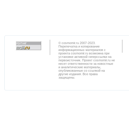
© cosmomir.ru 2007-2023.
Перепечатка и копирование
информационных материалов с
проекта cosmomir.ru возможна при
установке активной гиперссылки на
первоисточник. Проект cosmomir.ru не
несет ответственности за новостные
и аналитические материалы,
опубликованные со ссылкой на
другие издания. Все права
защищены.