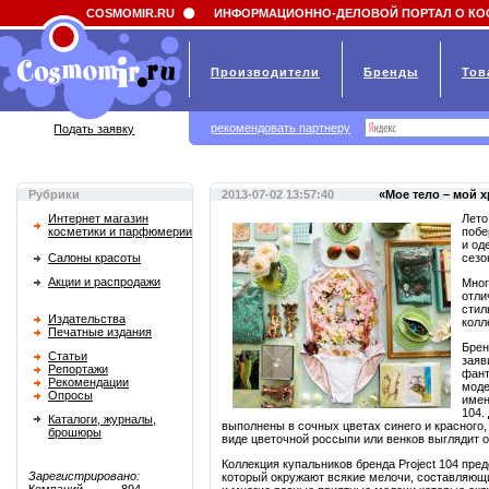
Field 'news_title' doesn't have a default value
COSMOMIR.RU
ИНФОРМАЦИОННО-ДЕЛОВОЙ ПОРТАЛ О КО
Производители
Бренды
Тов
рекомендовать партнеру
Подать заявку
Рубрики
2013-07-02 13:57:40
«Мое тело – мой х
Интернет магазин
Лето
косметики и парфюмерии
побе
и од
Салоны красоты
сезо
Акции и распродажи
Мног
отли
стил
Издательства
колл
Печатные издания
Брен
Статьи
заяв
Репортажи
фант
Рекомендации
моде
Опросы
имен
104.
Каталоги, журналы,
выполнены в сочных цветах синего и красного,
брошюры
виде цветочной россыпи или венков выглядит о
Коллекция купальников бренда Project 104 пре
Зарегистрировано:
который окружают всякие мелочи, составляющи