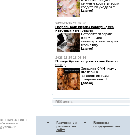
сегменте косметических
средств по уходу за т...
[далее]
2023-11-15 21:32:50
Потребители вправе вернуть даже
невозвратные товары
Потребители вправе
вернуть даже
«невозвратные товары»
(косметику...
[далее]
2023-11-15 18:03:16
Певица Адель запускает свой бьюти-
бренд
Западные СМИ пишут,
что певица
зарегистрировала
товарный знак Th...
[далее]
RSS лента
ли предложения по
Размещение
Вопросы
 обязательно
рекламы на
сотрудничества
u@yandex.ru
сайте