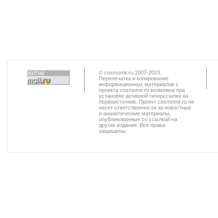
© cosmomir.ru 2007-2023.
Перепечатка и копирование
информационных материалов с
проекта cosmomir.ru возможна при
установке активной гиперссылки на
первоисточник. Проект cosmomir.ru не
несет ответственности за новостные
и аналитические материалы,
опубликованные со ссылкой на
другие издания. Все права
защищены.