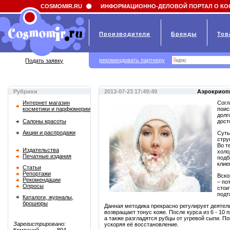
Field 'news_title' doesn't have a default value
COSMOMIR.RU
ИНФОРМАЦИОННО-ДЕЛОВОЙ ПОРТАЛ О КО
Производители
Бренды
Тов
рекомендовать партнеру
Подать заявку
Рубрики
2013-07-23 17:49:49
Аэрокриопи
Интернет магазин
Согл
косметики и парфюмерии
поис
долг
Салоны красоты
дост
Акции и распродажи
Суть
стру
Во т
Издательства
холо
Печатные издания
подб
клие
Статьи
Репортажи
Вско
Рекомендации
– по
Опросы
стои
подт
Каталоги, журналы,
брошюры
Данная методика прекрасно регулирует деятел
возвращает тонус коже. После курса из 6 - 10
а также разгладятся рубцы от угревой сыпи. П
Зарегистрировано:
ускоряя её восстановление.