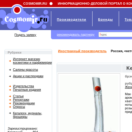
Field 'news_title' doesn't have a default value
COSMOMIR.RU
ИНФОРМАЦИОННО-ДЕЛОВОЙ ПОРТАЛ О КО
Производители
Бренды
Тов
рекомендовать партнеру
Подать заявку
Иностранный производитель
Россия, <нет
Рубрики
Интернет магазин
косметики и парфюмерии
Ke
Салоны красоты
Акции и распродажи
брэ
руб
Издательства
Женс
Печатные издания
Мак 
Статьи
аром
Репортажи
хват
Рекомендации
ноты
Опросы
розы
прид
Каталоги, журналы,
брошюры
Зарегистрировано: