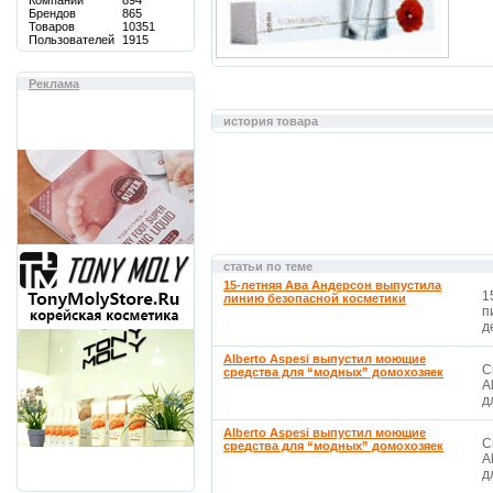
Компаний
894
Брендов
865
Товаров
10351
Пользователей
1915
Реклама
история товара
статьи по теме
15-летняя Ава Андерсон выпустила
1
линию безопасной косметики
п
д
Alberto Aspesi выпустил моющие
С
средства для “модных” домохозяек
A
д
Alberto Aspesi выпустил моющие
С
средства для “модных” домохозяек
A
д