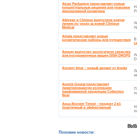
Alcan Packaging представляет новые
Н
концептуальные решения для упаковки
P
декоративной косметики
Allergan и Clinique выпустили новую
A
линию по уходу за кожей Clinique
п
Medical
Amala представляет новые
В
косметические наборы для путешествия
[
Amway выпустил экологичное средство
A
для посудомоечных машин DISH DROPS
D
Ancient Attar – новый аромат от Aveda
Л
и
Annick Goutal представляет
лимитированную коллекцию
П
парфюмерной продукции Collection
п
Noel
Aqua Booster Tinted – продукт 2 в1
Н
практичный и эффективный
п
ВЫБ
Похожие новости: