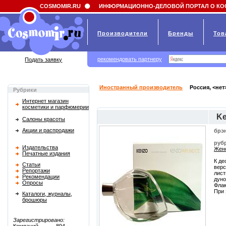
Field 'news_title' doesn't have a default value
COSMOMIR.RU
ИНФОРМАЦИОННО-ДЕЛОВОЙ ПОРТАЛ О КО
Производители
Бренды
Тов
рекомендовать партнеру
Подать заявку
Иностранный производитель
Россия, <нет
Рубрики
Интернет магазин
косметики и парфюмерии
Ke
Салоны красоты
Акции и распродажи
брэ
руб
Издательства
Женс
Печатные издания
К де
Статьи
верс
Репортажи
лист
Рекомендации
дуно
Опросы
Флак
При 
Каталоги, журналы,
брошюры
Зарегистрировано: