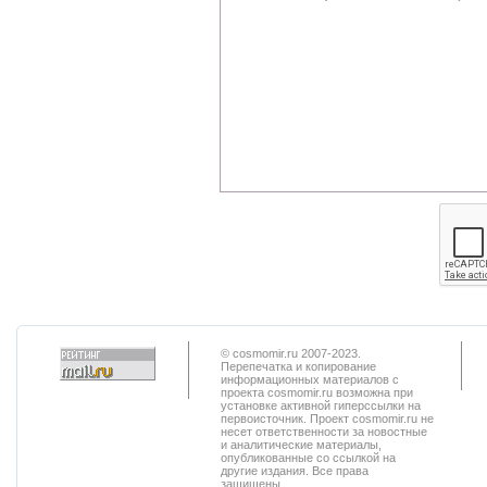
© cosmomir.ru 2007-2023.
Перепечатка и копирование
информационных материалов с
проекта cosmomir.ru возможна при
установке активной гиперссылки на
первоисточник. Проект cosmomir.ru не
несет ответственности за новостные
и аналитические материалы,
опубликованные со ссылкой на
другие издания. Все права
защищены.