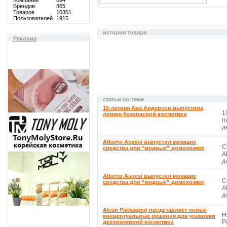
Компаний
894
Брендов
865
Товаров
10351
Пользователей
1915
история товара
Реклама
статьи по теме
15-летняя Ава Андерсон выпустила
1
линию безопасной косметики
п
д
Alberto Aspesi выпустил моющие
С
средства для “модных” домохозяек
A
д
Alberto Aspesi выпустил моющие
С
средства для “модных” домохозяек
A
д
Alcan Packaging представляет новые
Н
концептуальные решения для упаковки
P
декоративной косметики