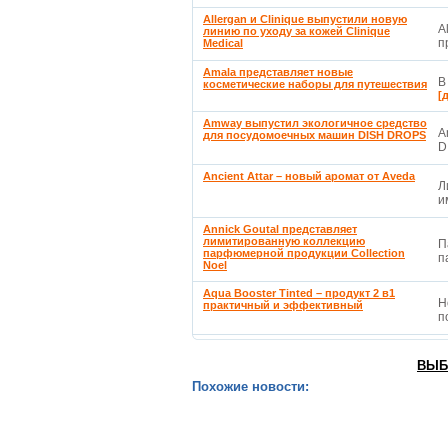
Allergan и Clinique выпустили новую
A
линию по уходу за кожей Clinique
п
Medical
Amala представляет новые
В
косметические наборы для путешествия
[
Amway выпустил экологичное средство
A
для посудомоечных машин DISH DROPS
D
Ancient Attar – новый аромат от Aveda
Л
и
Annick Goutal представляет
лимитированную коллекцию
П
парфюмерной продукции Collection
п
Noel
Aqua Booster Tinted – продукт 2 в1
Н
практичный и эффективный
п
ВЫБ
Похожие новости: