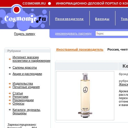
Field 'news_title' doesn't have a default value
COSMOMIR.RU
ИНФОРМАЦИОННО-ДЕЛОВОЙ ПОРТАЛ О КО
Производители
Бренды
Тов
рекомендовать партнеру
Подать заявку
Иностранный производитель
Россия, <нет
Рубрики
Интернет магазин
косметики и парфюмерии
Ke
Салоны красоты
Акции и распродажи
брэнд
рубри
Издательства
Женск
Печатные издания
Арома
Статьи
рассл
Репортажи
перех
Рекомендации
оттен
Опросы
и ван
Каталоги, журналы,
брошюры
Зарегистрировано: