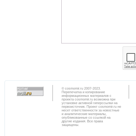
© cosmomir.ru 2007-2023.
Перепечатка и копирование
информационных материалов с
проекта cosmomir.ru возможна при
установке активной гиперссылки на
первоисточник. Проект cosmomir.ru не
несет ответственности за новостные
и аналитические материалы,
опубликованные со ссылкой на
другие издания. Все права
защищены.