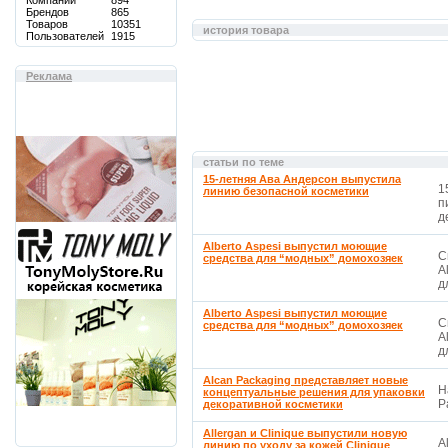
Компаний
894
Брендов
865
Товаров
10351
история товара
Пользователей
1915
Реклама
статьи по теме
15-летняя Ава Андерсон выпустила
1
линию безопасной косметики
п
д
Alberto Aspesi выпустил моющие
С
средства для “модных” домохозяек
A
д
Alberto Aspesi выпустил моющие
С
средства для “модных” домохозяек
A
д
Alcan Packaging представляет новые
Н
концептуальные решения для упаковки
P
декоративной косметики
Allergan и Clinique выпустили новую
A
линию по уходу за кожей Clinique