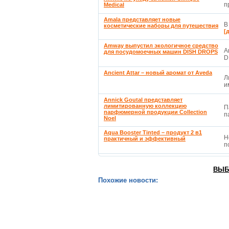
п
Medical
Amala представляет новые
В
косметические наборы для путешествия
[
Amway выпустил экологичное средство
A
для посудомоечных машин DISH DROPS
D
Ancient Attar – новый аромат от Aveda
Л
и
Annick Goutal представляет
лимитированную коллекцию
П
парфюмерной продукции Collection
п
Noel
Aqua Booster Tinted – продукт 2 в1
Н
практичный и эффективный
п
ВЫБ
Похожие новости: