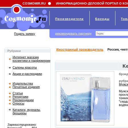
Field 'news_title' doesn't have a default value
COSMOMIR.RU
ИНФОРМАЦИОННО-ДЕЛОВОЙ ПОРТАЛ О КО
Производители
Бренды
Тов
рекомендовать партнеру
Подать заявку
Иностранный производитель
Россия, <нет
Рубрики
Интернет магазин
косметики и парфюмерии
Ke
Салоны красоты
Акции и распродажи
брэнд
рубри
Издательства
Мужск
Печатные издания
Мужск
Статьи
прохл
Репортажи
тонки
Рекомендации
"серд
Опросы
водян
Каталоги, журналы,
брошюры
Зарегистрировано: