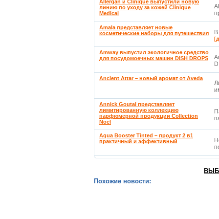
Allergan и Clinique выпустили новую
A
линию по уходу за кожей Clinique
п
Medical
Amala представляет новые
В
косметические наборы для путешествия
[
Amway выпустил экологичное средство
A
для посудомоечных машин DISH DROPS
D
Ancient Attar – новый аромат от Aveda
Л
и
Annick Goutal представляет
лимитированную коллекцию
П
парфюмерной продукции Collection
п
Noel
Aqua Booster Tinted – продукт 2 в1
Н
практичный и эффективный
п
ВЫБ
Похожие новости: