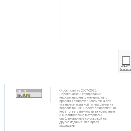
© cosmomir.ru 2007-2023.
Перепечатка и копирование
информационных материалов с
проекта cosmomir.ru возможна при
установке активной гиперссылки на
первоисточник. Проект cosmomir.ru не
несет ответственности за новостные
и аналитические материалы,
опубликованные со ссылкой на
другие издания. Все права
защищены.