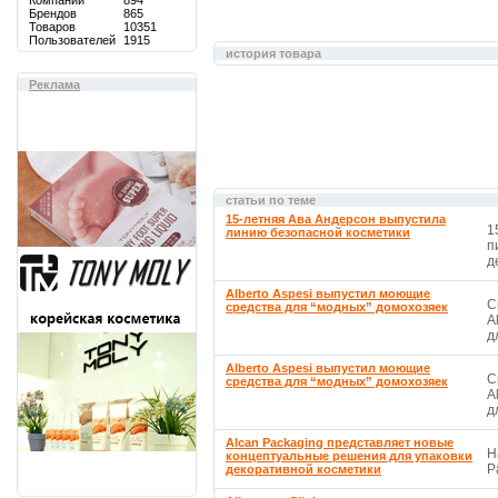
Компаний
894
Брендов
865
Товаров
10351
Пользователей
1915
история товара
Реклама
статьи по теме
15-летняя Ава Андерсон выпустила
1
линию безопасной косметики
п
д
Alberto Aspesi выпустил моющие
С
средства для “модных” домохозяек
A
д
Alberto Aspesi выпустил моющие
С
средства для “модных” домохозяек
A
д
Alcan Packaging представляет новые
Н
концептуальные решения для упаковки
P
декоративной косметики