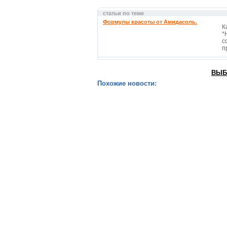
статьи по теме
Формулы красоты от Амидасоль.
К
*
с
п
ВЫБ
Похожие новости: