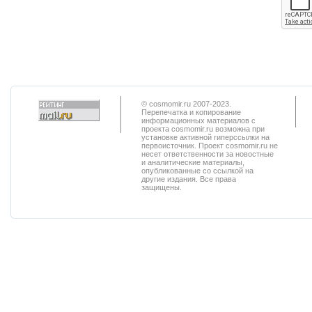
© cosmomir.ru 2007-2023.
Перепечатка и копирование
информационных материалов с
проекта cosmomir.ru возможна при
установке активной гиперссылки на
первоисточник. Проект cosmomir.ru не
несет ответственности за новостные
и аналитические материалы,
опубликованные со ссылкой на
другие издания. Все права
защищены.