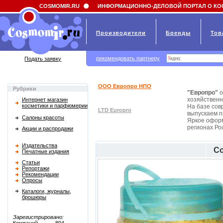
Field 'news_title' doesn't have a default value
COSMOMIR.RU
ИНФОРМАЦИОННО-ДЕЛОВОЙ ПОРТАЛ О КО
Производители
Бренды
Тов
рекомендовать партнеру
Подать заявку
ООО Европро НПО
Рубрики
"Европро"
о
хозяйственн
Интернет магазин
косметики и парфюмерии
На базе сов
LTD Europro
выпускаем п
Салоны красоты
Яркое оформ
регионах Ро
Акции и распродажи
Издательства
Со
Печатные издания
Статьи
Репортажи
Рекомендации
Опросы
Каталоги, журналы,
брошюры
Зарегистрировано: