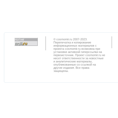
© cosmomir.ru 2007-2023.
Перепечатка и копирование
информационных материалов с
проекта cosmomir.ru возможна при
установке активной гиперссылки на
первоисточник. Проект cosmomir.ru не
несет ответственности за новостные
и аналитические материалы,
опубликованные со ссылкой на
другие издания. Все права
защищены.