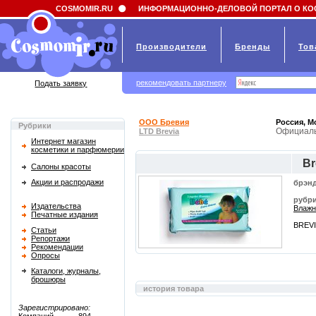
Field 'news_title' doesn't have a default value
COSMOMIR.RU
ИНФОРМАЦИОННО-ДЕЛОВОЙ ПОРТАЛ О КО
Производители
Бренды
Тов
рекомендовать партнеру
Подать заявку
OOO Бревия
Россия, М
Рубрики
Официаль
LTD Brevia
Интернет магазин
косметики и парфюмерии
Br
Салоны красоты
Акции и распродажи
брэнд
рубри
Издательства
Влажн
Печатные издания
BREV
Статьи
Репортажи
Рекомендации
Опросы
Каталоги, журналы,
брошюры
история товара
Зарегистрировано: