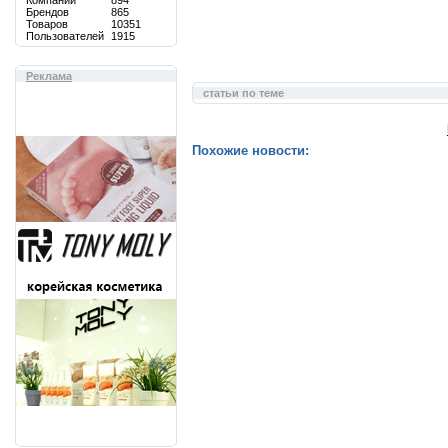
Компаний
894
Брендов
865
Товаров
10351
Пользователей
1915
Реклама
статьи по теме
Похожие новости: