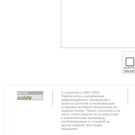
© cosmomir.ru 2007-2023.
Перепечатка и копирование
информационных материалов с
проекта cosmomir.ru возможна при
установке активной гиперссылки на
первоисточник. Проект cosmomir.ru не
несет ответственности за новостные
и аналитические материалы,
опубликованные со ссылкой на
другие издания. Все права
защищены.