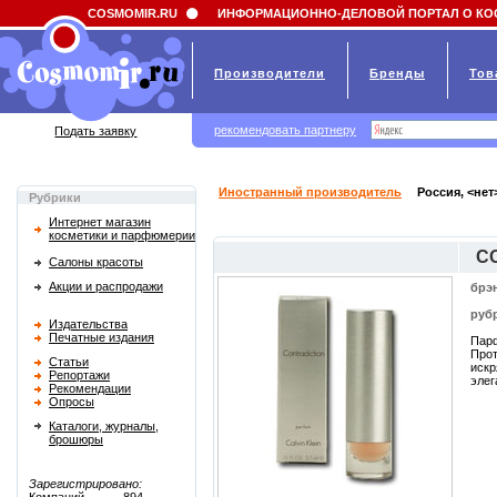
Field 'news_title' doesn't have a default value
COSMOMIR.RU
ИНФОРМАЦИОННО-ДЕЛОВОЙ ПОРТАЛ О КО
Производители
Бренды
Тов
рекомендовать партнеру
Подать заявку
Иностранный производитель
Россия, <нет
Рубрики
Интернет магазин
косметики и парфюмерии
C
Салоны красоты
Акции и распродажи
брэ
руб
Издательства
Печатные издания
Парф
Прот
Статьи
искр
Репортажи
элег
Рекомендации
Опросы
Каталоги, журналы,
брошюры
Зарегистрировано: