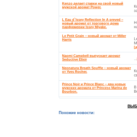
Kenzo делает ставки на свой новый
К
мужской аромат Power.
з
L Eau d`Issey Reflection In A preved –
Н
новый аромат от торгового дома
н
парфюмерии Issey Miyake.
Le Petit Grain – новый аромат от Miller
L
Harris
M
[
Naomi Campbell выпускает аромат
...
Seductive Elixir
Neonatura Breath Souffle – новый аромат
К
от Yves Rocher.
с
Prince Noir и Prince Blanc – два новых
В
мужских аромата от Princess Marina de
B
Bourbon.
ВЫБ
Похожие новости: