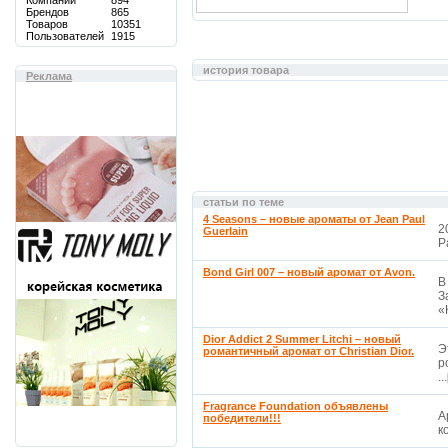
Компаний
894
Брендов
865
Товаров
10351
Пользователей
1915
история товара
Реклама
статьи по теме
4 Seasons – новые ароматы от Jean Paul
2
Guerlain
P
Bond Girl 007 – новый аромат от Avon.
В
З
«
Dior Addict 2 Summer Litchi – новый
Э
романтичный аромат от Christian Dior.
р
...
Fragrance Foundation объявлены
А
победители!!!
к