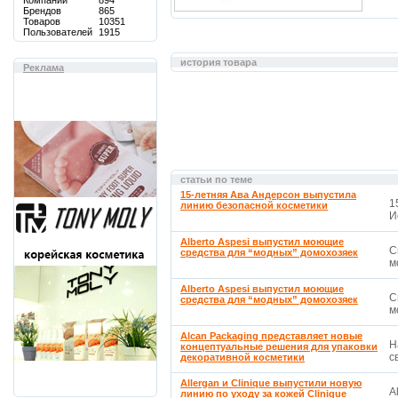
Компаний
894
Брендов
865
Товаров
10351
Пользователей
1915
история товара
Реклама
статьи по теме
15-летняя Ава Андерсон выпустила
1
линию безопасной косметики
И
Alberto Aspesi выпустил моющие
С
средства для “модных” домохозяек
м
Alberto Aspesi выпустил моющие
С
средства для “модных” домохозяек
м
Alcan Packaging представляет новые
Н
концептуальные решения для упаковки
св
декоративной косметики
Allergan и Clinique выпустили новую
A
линию по уходу за кожей Clinique