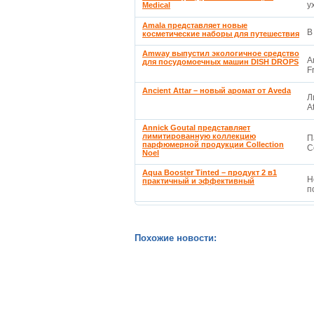
у
Medical
Amala представляет новые
В
косметические наборы для путешествия
Amway выпустил экологичное средство
A
для посудомоечных машин DISH DROPS
F
Ancient Attar – новый аромат от Aveda
Л
A
Annick Goutal представляет
лимитированную коллекцию
П
парфюмерной продукции Collection
C
Noel
Aqua Booster Tinted – продукт 2 в1
Н
практичный и эффективный
п
Похожие новости: