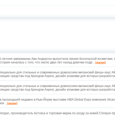
5-летняя американка Ава Андерсон выпустила линию безопасной косметики, 
стория началась с того, что около двух лет назад девочка-подр ...
[далее]
пециально для стильных и современных домохозяек миланский фешн-хаус Alb
оющие средства под брендом Aspesi, дизайн упаковки для которых разработал
пециально для стильных и современных домохозяек миланский фешн-хаус Alb
оющие средства под брендом Aspesi, дизайн упаковки для которых разработал
а прошедшей недавно в Нью-Йорке выставке HBA Global Expo компания Alcan
ои ...
[далее]
llergan, производитель ботокса и торговая марка по уходу за кожей Clinique 