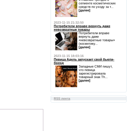
сегменте косметических
средств по уходу за т...
[далее]
2023-11-15 21:32:50
Потребители вправе вернуть даже
невозвратные товары
Потребители вправе
вернуть даже
«невозвратные товары»
(косметику...
[далее]
2023-11-15 18:03:16
Певица Адель запускает свой бьюти-
бренд
Западные СМИ пишут,
что певица
зарегистрировала
товарный знак Th...
[далее]
RSS лента