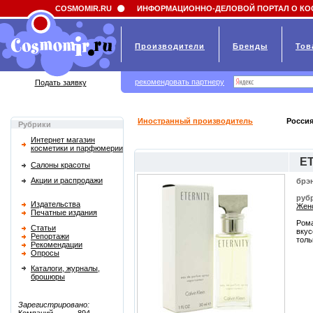
Field 'news_title' doesn't have a default value
COSMOMIR.RU
ИНФОРМАЦИОННО-ДЕЛОВОЙ ПОРТАЛ О КО
Производители
Бренды
Тов
рекомендовать партнеру
Подать заявку
Иностранный производитель
Россия
Рубрики
Интернет магазин
косметики и парфюмерии
E
Салоны красоты
Акции и распродажи
брэ
руб
Издательства
Женс
Печатные издания
Рома
Статьи
вкус
Репортажи
толь
Рекомендации
Опросы
Каталоги, журналы,
брошюры
Зарегистрировано: