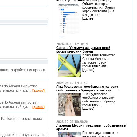
Кореи установил новый рекорд
Объем экспорта
косметики из Южной
Кореи составил $2,3
млрд в пер...
[далее]
2024-04-10 17:18:19
Серена Уильямс запускает свой
косметический бренд
Известная теннистка
Серена Уильямс
запускает свой
косметический ...
пишет зарубежная пресса.
[далее]
2024-04-10 17:11:49
erto Aspesi выпустил
Яна Рудковская сообщила о запуске
 известный диз ...
собственного бренда косметики
[далее]
Яна Рудковская
сообщила о запуске
собственного бренда
erto Aspesi выпустил
косметики ...
 известный диз ...
[далее]
[далее]
 Packaging представила
2023-12-24 18:28:20
Лионель Месси представит собственный
аромат
Презентация состоится
представили новую линию по
на косметической