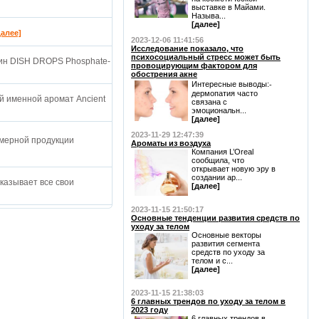
выставке в Майами.
Называ...
[далее]
далее]
2023-12-06 11:41:56
Исследование показало, что
психосоциальный стресс может быть
ин DISH DROPS Phosphate-
провоцирующим фактором для
обострения акне
Интересные выводы:⁃
дермопатия часто
й именной аромат Ancient
связана с
эмоциональн...
[далее]
2023-11-29 12:47:39
мерной продукции
Ароматы из воздуха
Компания L’Oreal
сообщила, что
открывает новую эру в
создании ар...
оказывает все свои
[далее]
2023-11-15 21:50:17
Основные тенденции развития средств по
уходу за телом
Основные векторы
развития сегмента
средств по уходу за
телом и с...
[далее]
2023-11-15 21:38:03
6 главных трендов по уходу за телом в
2023 году
6 главных трендов в