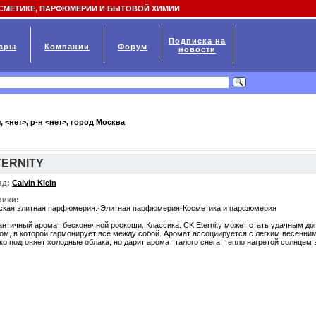
СМЕТИКЕ, ПАРФЮМЕРИИ И БЫТОВОЙ ХИМИИ
Подписка на
ары
Компании
Форум
новости
, <нет>, р-н <нет>, город
Москва
TERNITY
нд:
Calvin Klein
рики:
кая элитная парфюмерия.
-
Элитная парфюмерия
-
Косметика и парфюмерия
нтичный аромат бесконечной роскоши. Классика. CK Eternity может стать удачным д
ом, в которой гармонирует всё между собой. Аромат ассоциируется с легким весенним
ко подгоняет холодные облака, но дарит аромат талого снега, тепло нагретой солнцем 