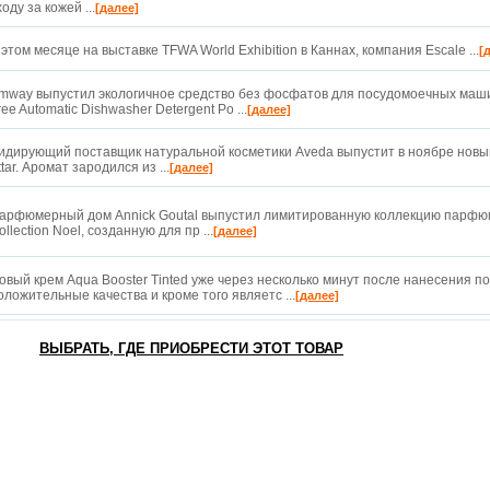
ходу за кожей ...
[далее]
 этом месяце на выставке TFWA World Exhibition в Каннах, компания Escale ...
[
mway выпустил экологичное средство без фосфатов для посудомоечных маш
ree Automatic Dishwasher Detergent Po ...
[далее]
идирующий поставщик натуральной косметики Aveda выпустит в ноябре новы
ttar. Аромат зародился из ...
[далее]
арфюмерный дом Annick Goutal выпустил лимитированную коллекцию парфю
ollection Noel, созданную для пр ...
[далее]
овый крем Aqua Booster Tinted уже через несколько минут после нанесения п
оложительные качества и кроме того являетс ...
[далее]
ВЫБРАТЬ, ГДЕ ПРИОБРЕСТИ ЭТОТ ТОВАР