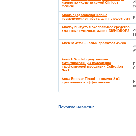
A
линию по уходу за кожей Clinique
у
Medical
Amala представляет новые
В
косметические наборы для путешествия
Amway выпустил экологичное средство
A
для посудомоечных машин DISH DROPS
F
Ancient Attar – новый аромат от Aveda
Л
A
Annick Goutal представляет
лимитированную коллекцию
П
парфюмерной продукции Collection
C
Noel
Aqua Booster Tinted – продукт 2 в1
Н
практичный и эффективный
п
Похожие новости: