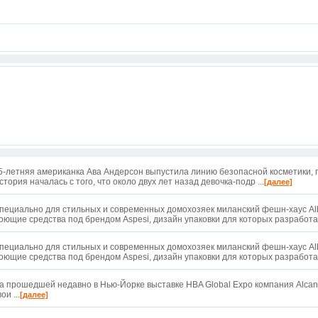
5-летняя американка Ава Андерсон выпустила линию безопасной косметики, 
стория началась с того, что около двух лет назад девочка-подр ...
[далее]
пециально для стильных и современных домохозяек миланский фешн-хаус Alb
оющие средства под брендом Aspesi, дизайн упаковки для которых разработал
пециально для стильных и современных домохозяек миланский фешн-хаус Alb
оющие средства под брендом Aspesi, дизайн упаковки для которых разработал
а прошедшей недавно в Нью-Йорке выставке HBA Global Expo компания Alcan
ои ...
[далее]