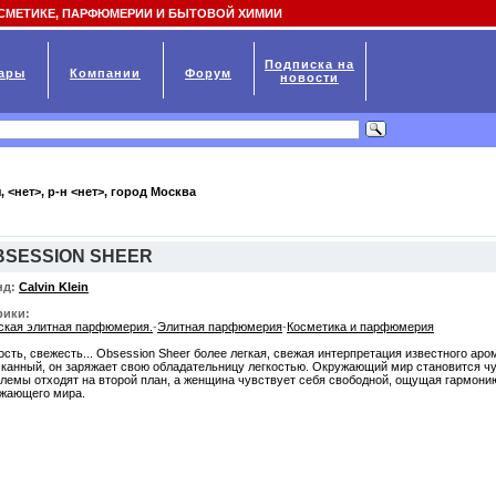
СМЕТИКЕ, ПАРФЮМЕРИИ И БЫТОВОЙ ХИМИИ
Подписка на
ары
Компании
Форум
новости
, <нет>, р-н <нет>, город
Москва
BSESSION SHEER
нд:
Calvin Klein
рики:
кая элитная парфюмерия.
-
Элитная парфюмерия
-
Косметика и парфюмерия
ость, свежесть... Obsession Sheer более легкая, свежая интерпретация известного ар
канный, он заряжает свою обладательницу легкостью. Окружающий мир становится ч
лемы отходят на второй план, а женщина чувствует себя свободной, ощущая гармонию
жающего мира.