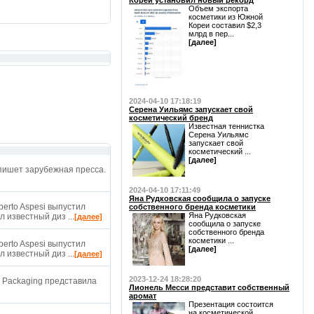
Кореи установил новый рекорд
Объем экспорта
косметики из Южной
Кореи составил $2,3
млрд в пер...
[далее]
2024-04-10 17:18:19
Серена Уильямс запускает свой
косметический бренд
Известная теннистка
Серена Уильямс
запускает свой
косметический ...
[далее]
пишет зарубежная пресса.
2024-04-10 17:11:49
Яна Рудковская сообщила о запуске
erto Aspesi выпустил
собственного бренда косметики
Яна Рудковская
 известный диз ...
[далее]
сообщила о запуске
собственного бренда
косметики ...
erto Aspesi выпустил
[далее]
 известный диз ...
[далее]
2023-12-24 18:28:20
 Packaging представила
Лионель Месси представит собственный
аромат
Презентация состоится
на косметической