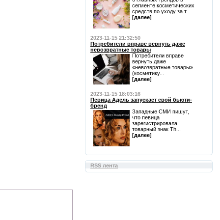
сегменте косметических
средств по уходу за т...
[далее]
2023-11-15 21:32:50
Потребители вправе вернуть даже
невозвратные товары
Потребители вправе
вернуть даже
«невозвратные товары»
(косметику...
[далее]
2023-11-15 18:03:16
Певица Адель запускает свой бьюти-
бренд
Западные СМИ пишут,
что певица
зарегистрировала
товарный знак Th...
[далее]
RSS лента