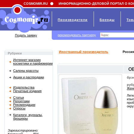
Field 'news_title' doesn't have a default value
COSMOMIR.RU
ИНФОРМАЦИОННО-ДЕЛОВОЙ ПОРТАЛ О КО
Производители
Бренды
Тов
рекомендовать партнеру
Подать заявку
Иностранный производитель
Россия
Рубрики
Интернет магазин
косметики и парфюмерии
O
Салоны красоты
Акции и распродажи
брэ
руб
Издательства
Женс
Печатные издания
Легк
Статьи
изыс
Репортажи
проб
Рекомендации
окру
Опросы
Каталоги, журналы,
брошюры
Зарегистрировано: