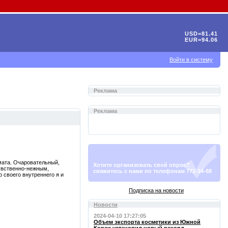
USD=81.41
EUR=94.06
Войти в систему
Реклама
Реклама
омата. Очаровательный,
Хотите организовать свой опрос?
увственно-нежным,
свяжитесь с нами по телефонам 771-34-88
 своего внутреннего я и
Подписка на новости
Новости
2024-04-10 17:27:05
Объем экспорта косметики из Южной