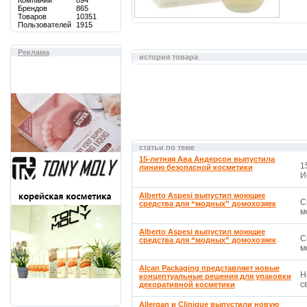
Компаний
894
Брендов
865
Товаров
10351
Пользователей
1915
Реклама
история товара
статьи по теме
15-летняя Ава Андерсон выпустила
1
линию безопасной косметики
И
Alberto Aspesi выпустил моющие
С
средства для “модных” домохозяек
м
Alberto Aspesi выпустил моющие
С
средства для “модных” домохозяек
м
Alcan Packaging представляет новые
Н
концептуальные решения для упаковки
св
декоративной косметики
Allergan и Clinique выпустили новую