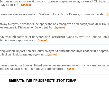
llergan, производитель ботокса и торговая марка по уходу за кожей Clinique 
ходу за кожей ...
[далее]
 этом месяце на выставке TFWA World Exhibition в Каннах, компания Escale ...
[
mway выпустил экологичное средство без фосфатов для посудомоечных маш
ree Automatic Dishwasher Detergent Po ...
[далее]
идирующий поставщик натуральной косметики Aveda выпустит в ноябре новы
ttar. Аромат зародился из ...
[далее]
арфюмерный дом Annick Goutal выпустил лимитированную коллекцию парфю
ollection Noel, созданную для пр ...
[далее]
овый крем Aqua Booster Tinted уже через несколько минут после нанесения п
оложительные качества и кроме того являетс ...
[далее]
ВЫБРАТЬ, ГДЕ ПРИОБРЕСТИ ЭТОТ ТОВАР