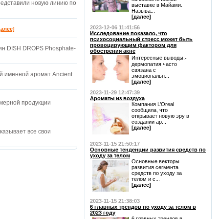
представили новую линию по
выставке в Майами.
Называ...
[далее]
2023-12-06 11:41:56
далее]
Исследование показало, что
психосоциальный стресс может быть
провоцирующим фактором для
ин DISH DROPS Phosphate-
обострения акне
Интересные выводы:⁃
дермопатия часто
связана с
й именной аромат Ancient
эмоциональн...
[далее]
2023-11-29 12:47:39
Ароматы из воздуха
мерной продукции
Компания L’Oreal
сообщила, что
открывает новую эру в
создании ар...
[далее]
оказывает все свои
2023-11-15 21:50:17
Основные тенденции развития средств по
уходу за телом
Основные векторы
развития сегмента
средств по уходу за
телом и с...
[далее]
2023-11-15 21:38:03
6 главных трендов по уходу за телом в
2023 году
6 главных трендов в