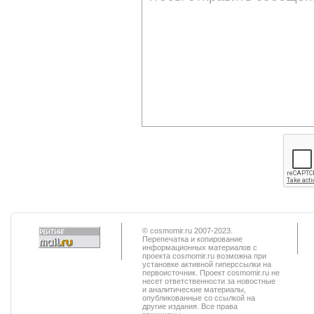
© cosmomir.ru 2007-2023.
Перепечатка и копирование
информационных материалов с
проекта cosmomir.ru возможна при
установке активной гиперссылки на
первоисточник. Проект cosmomir.ru не
несет ответственности за новостные
и аналитические материалы,
опубликованные со ссылкой на
другие издания. Все права