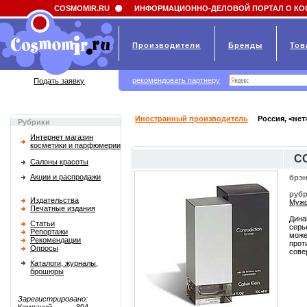
Field 'news_title' doesn't have a default value
COSMOMIR.RU
ИНФОРМАЦИОННО-ДЕЛОВОЙ ПОРТАЛ О КО
Производители
Бренды
Тов
рекомендовать партнеру
Подать заявку
Иностранный производитель
Россия, <нет
Рубрики
Интернет магазин
косметики и парфюмерии
C
Салоны красоты
Акции и распродажи
брэн
рубр
Издательства
Мужс
Печатные издания
Дина
Статьи
серь
Репортажи
може
Рекомендации
прот
Опросы
сове
Каталоги, журналы,
брошюры
Зарегистрировано: