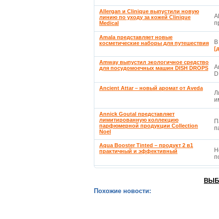
Allergan и Clinique выпустили новую
A
линию по уходу за кожей Clinique
п
Medical
Amala представляет новые
В
косметические наборы для путешествия
[
Amway выпустил экологичное средство
A
для посудомоечных машин DISH DROPS
D
Ancient Attar – новый аромат от Aveda
Л
и
Annick Goutal представляет
лимитированную коллекцию
П
парфюмерной продукции Collection
п
Noel
Aqua Booster Tinted – продукт 2 в1
Н
практичный и эффективный
п
ВЫБ
Похожие новости: