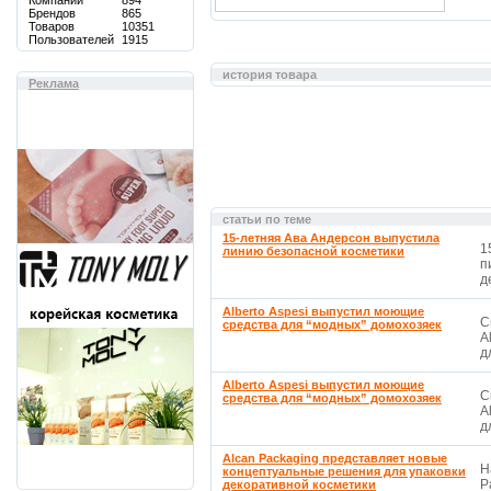
Компаний
894
Брендов
865
Товаров
10351
Пользователей
1915
история товара
Реклама
статьи по теме
15-летняя Ава Андерсон выпустила
1
линию безопасной косметики
п
д
Alberto Aspesi выпустил моющие
С
средства для “модных” домохозяек
A
д
Alberto Aspesi выпустил моющие
С
средства для “модных” домохозяек
A
д
Alcan Packaging представляет новые
Н
концептуальные решения для упаковки
P
декоративной косметики