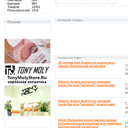
Компаний
894
Брендов
865
Товаров
10351
Пользователей
1915
история товара
Реклама
статьи по теме
15-летняя Ава Андерсон выпустила
1
линию безопасной косметики
п
д
Alberto Aspesi выпустил моющие
С
средства для “модных” домохозяек
A
д
Alberto Aspesi выпустил моющие
С
средства для “модных” домохозяек
A
д
Alcan Packaging представляет новые
Н
концептуальные решения для упаковки
P
декоративной косметики