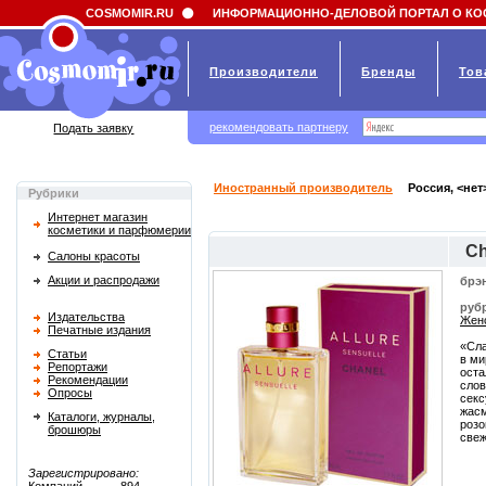
Field 'news_title' doesn't have a default value
COSMOMIR.RU
ИНФОРМАЦИОННО-ДЕЛОВОЙ ПОРТАЛ О КО
Производители
Бренды
Тов
рекомендовать партнеру
Подать заявку
Иностранный производитель
Россия, <нет
Рубрики
Интернет магазин
косметики и парфюмерии
Ch
Салоны красоты
Акции и распродажи
брэ
руб
Издательства
Женс
Печатные издания
«Сла
Статьи
в ми
Репортажи
оста
Рекомендации
слов
Опросы
секс
жасм
Каталоги, журналы,
розо
брошюры
свеж
Зарегистрировано: