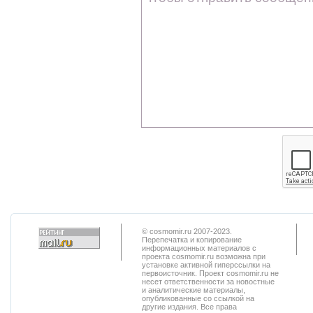
© cosmomir.ru 2007-2023.
Перепечатка и копирование
информационных материалов с
проекта cosmomir.ru возможна при
установке активной гиперссылки на
первоисточник. Проект cosmomir.ru не
несет ответственности за новостные
и аналитические материалы,
опубликованные со ссылкой на
другие издания. Все права