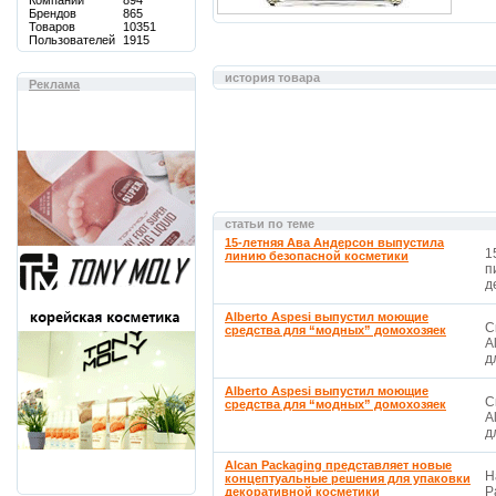
Компаний
894
Брендов
865
Товаров
10351
Пользователей
1915
история товара
Реклама
статьи по теме
15-летняя Ава Андерсон выпустила
1
линию безопасной косметики
п
д
Alberto Aspesi выпустил моющие
С
средства для “модных” домохозяек
A
д
Alberto Aspesi выпустил моющие
С
средства для “модных” домохозяек
A
д
Alcan Packaging представляет новые
Н
концептуальные решения для упаковки
P
декоративной косметики