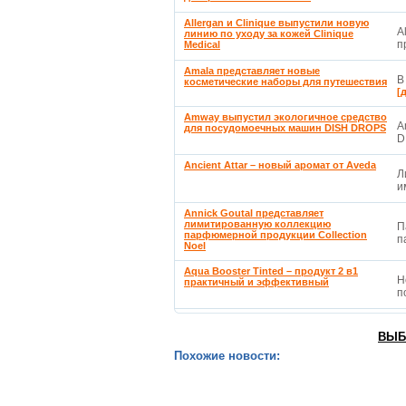
Allergan и Clinique выпустили новую
A
линию по уходу за кожей Clinique
п
Medical
Amala представляет новые
В
косметические наборы для путешествия
[
Amway выпустил экологичное средство
A
для посудомоечных машин DISH DROPS
D
Ancient Attar – новый аромат от Aveda
Л
и
Annick Goutal представляет
лимитированную коллекцию
П
парфюмерной продукции Collection
п
Noel
Aqua Booster Tinted – продукт 2 в1
Н
практичный и эффективный
п
ВЫБ
Похожие новости: