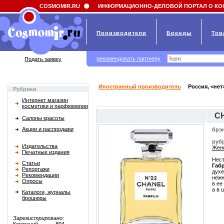
Field 'news_title' doesn't have a default value
COSMOMIR.RU
ИНФОРМАЦИОННО-ДЕЛОВОЙ ПОРТАЛ О КО
Производители
Бренды
Тов
рекомендовать партнеру
Подать заявку
Иностранный производитель
Россия, <нет
Рубрики
Интернет магазин
косметики и парфюмерии
C
Салоны красоты
Акции и распродажи
брэ
руб
Издательства
Женс
Печатные издания
Нест
Статьи
Габ
Репортажи
духе
Рекомендации
нежн
Опросы
в ее
а в 
Каталоги, журналы,
брошюры
Зарегистрировано: