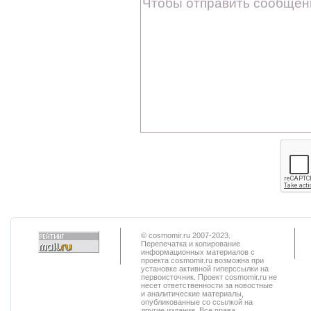
© cosmomir.ru 2007-2023.
Перепечатка и копирование
информационных материалов с
проекта cosmomir.ru возможна при
установке активной гиперссылки на
первоисточник. Проект cosmomir.ru не
несет ответственности за новостные
и аналитические материалы,
опубликованные со ссылкой на
другие издания. Все права