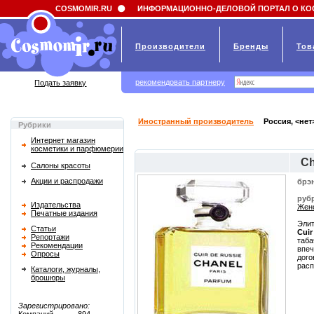
Field 'news_title' doesn't have a default value
COSMOMIR.RU
ИНФОРМАЦИОННО-ДЕЛОВОЙ ПОРТАЛ О КО
Производители
Бренды
Тов
рекомендовать партнеру
Подать заявку
Иностранный производитель
Россия, <нет
Рубрики
Интернет магазин
косметики и парфюмерии
Ch
Салоны красоты
Акции и распродажи
брэ
руб
Издательства
Женс
Печатные издания
Элит
Статьи
Cuir
Репортажи
таба
Рекомендации
впеч
Опросы
дого
расп
Каталоги, журналы,
брошюры
Зарегистрировано: