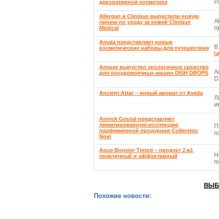
P
декоративной косметики
Allergan и Clinique выпустили новую
A
линию по уходу за кожей Clinique
п
Medical
Amala представляет новые
В
косметические наборы для путешествия
[
Amway выпустил экологичное средство
A
для посудомоечных машин DISH DROPS
D
Ancient Attar – новый аромат от Aveda
Л
и
Annick Goutal представляет
лимитированную коллекцию
П
парфюмерной продукции Collection
п
Noel
Aqua Booster Tinted – продукт 2 в1
Н
практичный и эффективный
п
ВЫБ
Похожие новости: