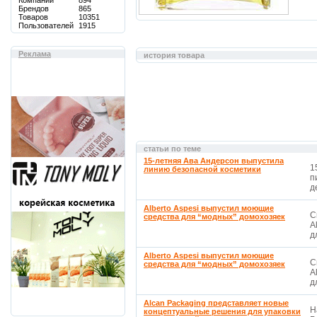
Компаний
894
Брендов
865
Товаров
10351
Пользователей
1915
Реклама
история товара
статьи по теме
15-летняя Ава Андерсон выпустила
1
линию безопасной косметики
п
д
Alberto Aspesi выпустил моющие
С
средства для “модных” домохозяек
A
д
Alberto Aspesi выпустил моющие
С
средства для “модных” домохозяек
A
д
Alcan Packaging представляет новые
Н
концептуальные решения для упаковки